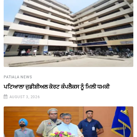
PATIALA NEWS
ਪਟਿਆਲਾ ਜੁਡੀਸ਼ੀਅਲ ਕੋਰਟ ਕੰਪਲੈਕਸ ਨੂੰ ਮਿਲੀ ਧਮਕੀ
AUGUST 3, 2026