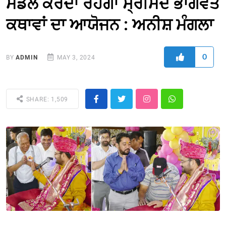
ਮੰਡਲ ਕਰਦਾ ਰਹੇਗਾ ਸ੍ਰੀਮਦ ਭਾਗਵਤ
ਕਥਾਵਾਂ ਦਾ ਆਯੋਜਨ : ਅਨੀਸ਼ ਮੰਗਲਾ
0
BY
ADMIN
MAY 3, 2024
SHARE: 1,509