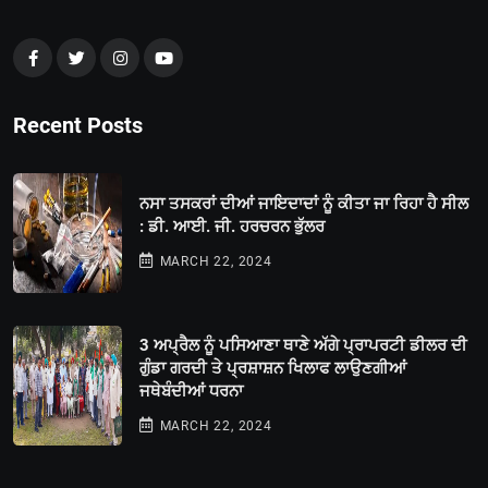
Recent Posts
ਨਸਾ ਤਸਕਰਾਂ ਦੀਆਂ ਜਾਇਦਾਦਾਂ ਨੂੰ ਕੀਤਾ ਜਾ ਰਿਹਾ ਹੈ ਸੀਲ
: ਡੀ. ਆਈ. ਜੀ. ਹਰਚਰਨ ਭੁੱਲਰ
MARCH 22, 2024
3 ਅਪ੍ਰੈਲ ਨੂੰ ਪਸਿਆਣਾ ਥਾਣੇ ਅੱਗੇ ਪ੍ਰਾਪਰਟੀ ਡੀਲਰ ਦੀ
ਗੁੰਡਾ ਗਰਦੀ ਤੇ ਪ੍ਰਸ਼ਾਸ਼ਨ ਖਿਲਾਫ ਲਾਉਣਗੀਆਂ
ਜਥੇਬੰਦੀਆਂ ਧਰਨਾ
MARCH 22, 2024