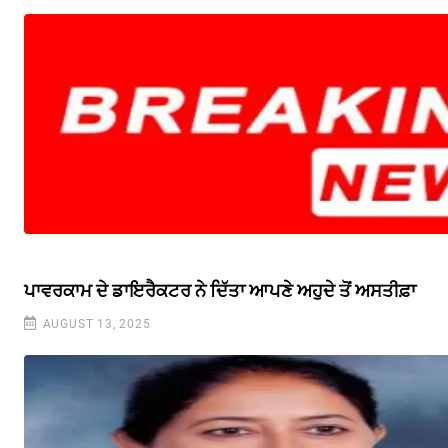
ਪਾਵਰਕਾਮ ਦੇ ਡਾਇਰੈਕਟਰ ਨੇ ਦਿੱਤਾ ਆਪਣੇ ਅਹੁਦੇ ਤੋਂ ਅਸਤੀਫ਼ਾ
AUGUST 13, 2025