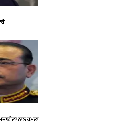
ਮਕੀ
ਮਿਜ਼ਾਈਲਾਂ ਨਾਲ ਹਮਲਾ