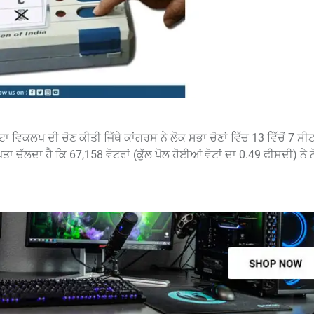
ੋਟਾ ਵਿਕਲਪ ਦੀ ਚੋਣ ਕੀਤੀ ਜਿੱਥੇ ਕਾਂਗਰਸ ਨੇ ਲੋਕ ਸਭਾ ਚੋਣਾਂ ਵਿੱਚ 13 ਵਿੱਚੋਂ 7 ਸੀਟਾ
ਾ ਚੱਲਦਾ ਹੈ ਕਿ 67,158 ਵੋਟਰਾਂ (ਕੁੱਲ ਪੋਲ ਹੋਈਆਂ ਵੋਟਾਂ ਦਾ 0.49 ਫੀਸਦੀ) ਨੇ ਨ