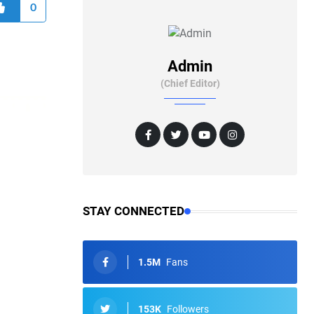
0
Admin
(Chief Editor)
STAY CONNECTED
1.5M
Fans
153K
Followers