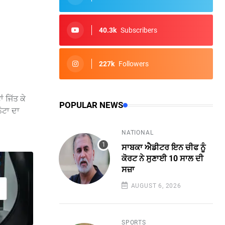
40.3k
Subscribers
227k
Followers
ਂ ਜਿੱਤ ਕੇ
POPULAR NEWS
ੋਟਾ ਦਾ
NATIONAL
ਸਾਬਕਾ ਐਡੀਟਰ ਇਨ ਚੀਫ ਨੂੰ
ਕੋਰਟ ਨੇ ਸੁਣਾਈ 10 ਸਾਲ ਦੀ
ਸਜ਼ਾ
AUGUST 6, 2026
SPORTS