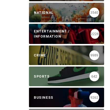
NATIONAL
3540
ENTERTAINMENT /
2228
INFORMATION
CRIME
9989
SPORTS
642
BUSINESS
9262