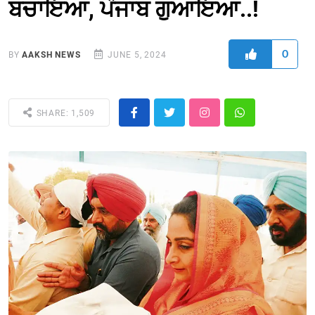
ਬਚਾਇਆ, ਪੰਜਾਬ ਗੁਆਇਆ..!
0
BY
AAKSH NEWS
JUNE 5, 2024
SHARE: 1,509