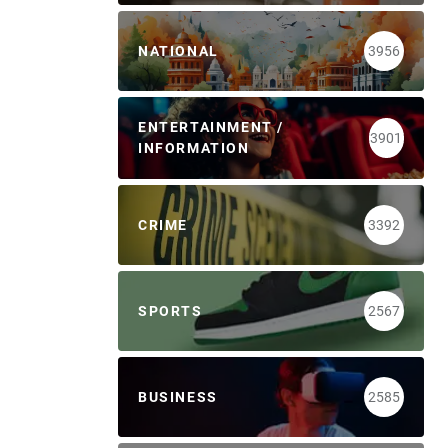
NATIONAL
3956
ENTERTAINMENT /
3901
INFORMATION
CRIME
3392
SPORTS
2567
BUSINESS
2585