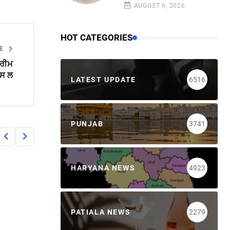
AUGUST 6, 2026
HOT CATEGORIES
LE
ਪਰੀਮ
ਪਸ ਲ
LATEST UPDATE
6516
PUNJAB
3741
HARYANA NEWS
4923
PATIALA NEWS
2279