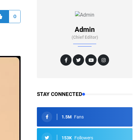
0
Admin
(Chief Editor)
STAY CONNECTED
1.5M
Fans
153K
Followers