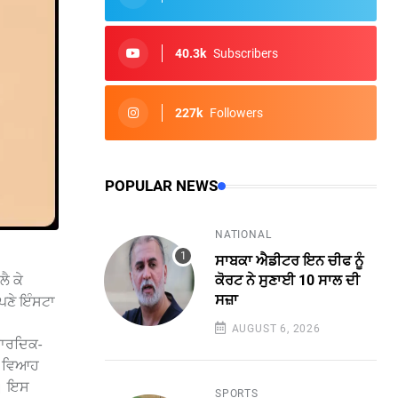
40.3k
Subscribers
227k
Followers
POPULAR NEWS
NATIONAL
ਸਾਬਕਾ ਐਡੀਟਰ ਇਨ ਚੀਫ ਨੂੰ
ੈ ਕੇ
ਕੋਰਟ ਨੇ ਸੁਣਾਈ 10 ਸਾਲ ਦੀ
ਸਜ਼ਾ
ਆਪਣੇ ਇੰਸਟਾ
AUGUST 6, 2026
 ਹਾਰਦਿਕ-
ਣੇ ਵਿਆਹ
ੈ। ਇਸ
SPORTS