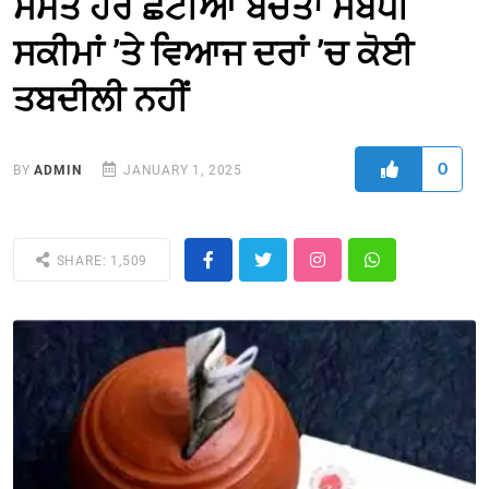
ਸਮੇਤ ਹੋਰ ਛੋਟੀਆਂ ਬੱਚਤਾਂ ਸਬੰਧੀ
ਸਕੀਮਾਂ ’ਤੇ ਵਿਆਜ ਦਰਾਂ ’ਚ ਕੋਈ
ਤਬਦੀਲੀ ਨਹੀਂ
0
BY
ADMIN
JANUARY 1, 2025
SHARE: 1,509