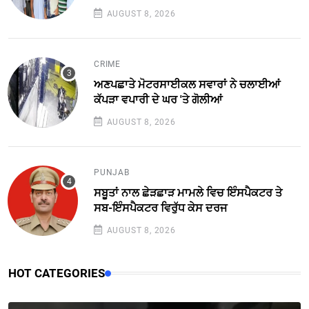
AUGUST 8, 2026
CRIME
ਅਣਪਛਾਤੇ ਮੋਟਰਸਾਈਕਲ ਸਵਾਰਾਂ ਨੇ ਚਲਾਈਆਂ
ਕੱਪੜਾ ਵਪਾਰੀ ਦੇ ਘਰ 'ਤੇ ਗੋਲੀਆਂ
AUGUST 8, 2026
PUNJAB
ਸਬੂਤਾਂ ਨਾਲ ਛੇੜਛਾੜ ਮਾਮਲੇ ਵਿਚ ਇੰਸਪੈਕਟਰ ਤੇ
ਸਬ-ਇੰਸਪੈਕਟਰ ਵਿਰੁੱਧ ਕੇਸ ਦਰਜ
AUGUST 8, 2026
HOT CATEGORIES