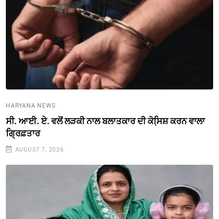
HARYANA NEWS
ਸੀ. ਆਈ. ਏ. ਵਲੋਂ ਲੜਕੀ ਨਾਲ ਬਲਾਤਕਾਰ ਦੀ ਕੋਸਿ਼ਸ਼ ਕਰਨ ਵਾਲਾ
ਗ੍ਰਿਫ਼ਤਾਰ
AUGUST 7, 2026