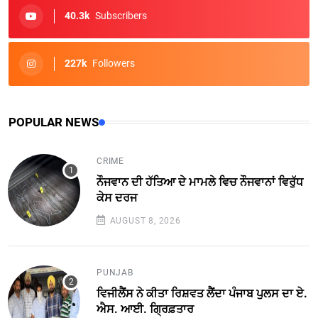
40.3k
Subscribers
227k
Followers
POPULAR NEWS
CRIME
ਨੌਜਵਾਨ ਦੀ ਹੱਤਿਆ ਦੇ ਮਾਮਲੇ ਵਿਚ ਨੌਜਵਾਨਾਂ ਵਿਰੁੱਧ
ਕੇਸ ਦਰਜ
AUGUST 8, 2026
PUNJAB
ਵਿਜੀਲੈਂਸ ਨੇ ਕੀਤਾ ਰਿਸ਼ਵਤ ਲੈਂਦਾ ਪੰਜਾਬ ਪੁਲਸ ਦਾ ਏ.
ਐਸ. ਆਈ. ਗ੍ਰਿਫ਼ਤਾਰ