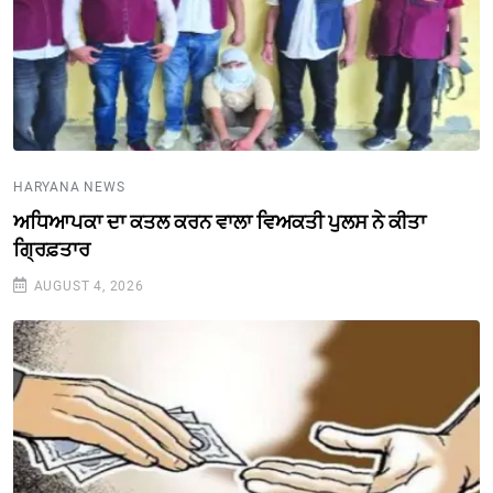
HARYANA NEWS
ਅਧਿਆਪਕਾ ਦਾ ਕਤਲ ਕਰਨ ਵਾਲਾ ਵਿਅਕਤੀ ਪੁਲਸ ਨੇ ਕੀਤਾ
ਗ੍ਰਿਫ਼ਤਾਰ
AUGUST 4, 2026