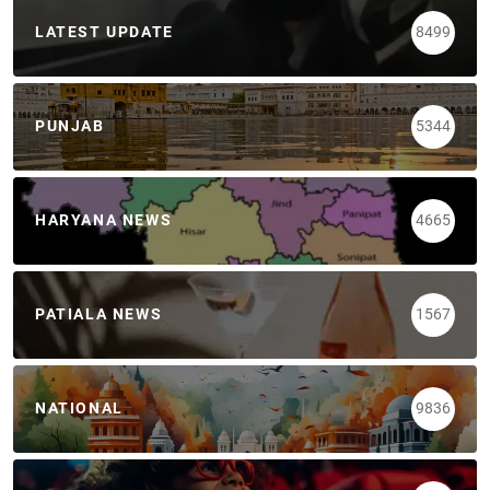
LATEST UPDATE
8499
PUNJAB
5344
HARYANA NEWS
4665
PATIALA NEWS
1567
NATIONAL
9836