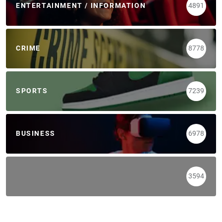
ENTERTAINMENT / INFORMATION
4891
CRIME
8778
SPORTS
7239
BUSINESS
6978
3594