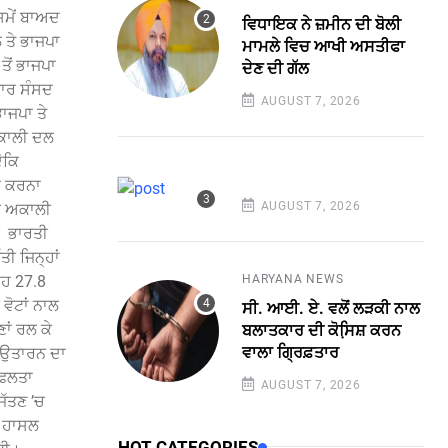
ਸਮੇਂ ਬਾਅਦ
ਵਿਧਾਇਕ ਨੇ ਜ਼ਮੀਨ ਦੀ ਬੋਲੀ
 ਤੇ ਭਾਜਪਾ
ਮਾਮਲੇ ਵਿਚ ਆਖੀ ਅਸਤੀਫਾ
ਤੋਂ ਭਾਜਪਾ
ਦੇਣ ਦੀ ਗੱਲ
ਵਾਰ ਸੰਸਦ
AUGUST 7, 2026
ਾਜਪਾ ਤੇ
ਅਕਾਲੀ ਦਲ
ੋਕਿ
ਾ ਕਰਨਾ
AUGUST 7, 2026
ਣੀ ਅਕਾਲੀ
ੇ। ਭਾਰਤੀ
ੀ ਜਿਨ੍ਹਾਂ
ਉਹ 27.8
HARYANA NEWS
 ਵੋਟਾਂ ਨਾਲ
ਸੀ. ਆਈ. ਏ. ਵਲੋਂ ਲੜਕੀ ਨਾਲ
ਾਂ ਰਲ ਕੇ
ਬਲਾਤਕਾਰ ਦੀ ਕੋਸਿ਼ਸ਼ ਕਰਨ
ਵਾਲਾ ਗ੍ਰਿਫ਼ਤਾਰ
ਰ ਉਤਾਰਨ ਦਾ
ਸਫਲਤਾ
AUGUST 7, 2026
ਿੱਤਣ ’ਚ
ਤ ਹਾਸਲ
HOT CATEGORIES