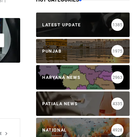
ਤੀ।
LATEST UPDATE
1385
PUNJAB
1975
HARYANA NEWS
2963
PATIALA NEWS
4335
NATIONAL
4928
LE