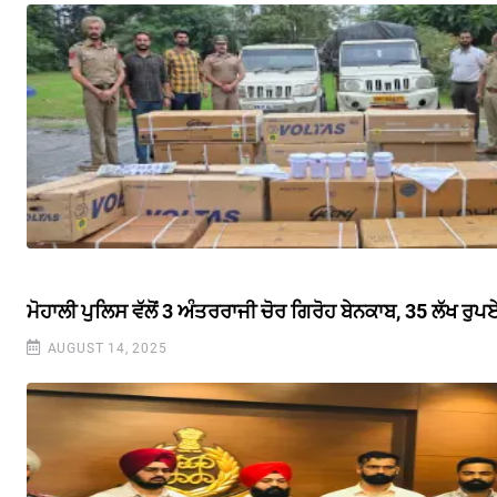
ਮੋਹਾਲੀ ਪੁਲਿਸ ਵੱਲੋਂ 3 ਅੰਤਰਰਾਜੀ ਚੋਰ ਗਿਰੋਹ ਬੇਨਕਾਬ, 35 ਲੱਖ ਰ
AUGUST 14, 2025