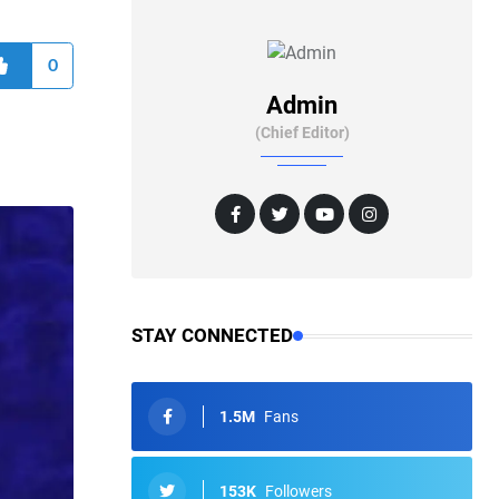
0
Admin
(Chief Editor)
STAY CONNECTED
1.5M
Fans
153K
Followers