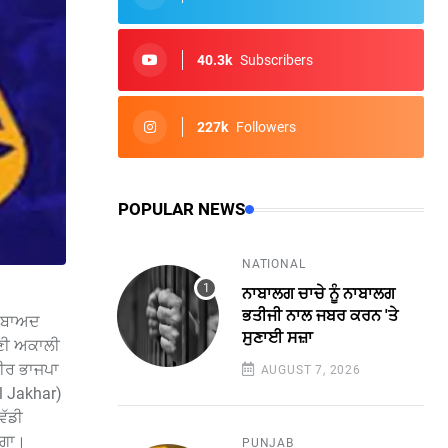
40.3k
Subscribers
227k
Followers
POPULAR NEWS
NATIONAL
ਨਾਬਾਲਗ ਚਾਚੇ ਨੂੰ ਨਾਬਾਲਗ
ਭਤੀਜੀ ਨਾਲ ਜਬਰ ਕਰਨ 'ਤੇ
ਂ ਬਾਅਦ
ਸੁਣਾਈ ਸਜ਼ਾ
ਮਣੀ ਅਕਾਲੀ
ਖ਼ੀਰ ਭਾਜਪਾ
AUGUST 7, 2026
il Jakhar)
ਵੱਡੀ
ੇਗਾ।
PUNJAB