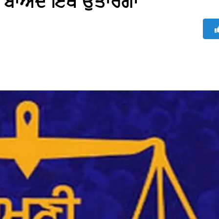
ਾਅਦ ਇੱਥੋਂ ਉਤਾਰੇਗਾ