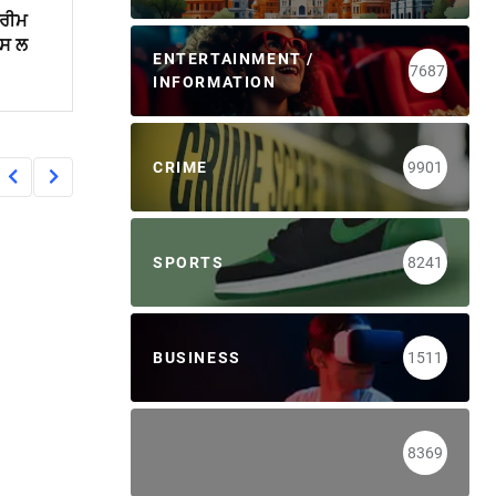
ਪਰੀਮ
ਪਸ ਲ
ENTERTAINMENT /
7687
INFORMATION
CRIME
9901
SPORTS
8241
BUSINESS
1511
8369