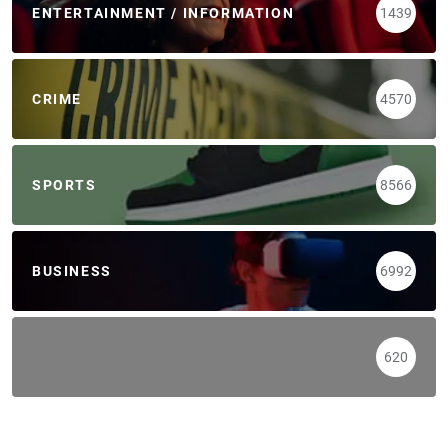
ENTERTAINMENT / INFORMATION
1439
CRIME
4570
SPORTS
8566
BUSINESS
6992
620