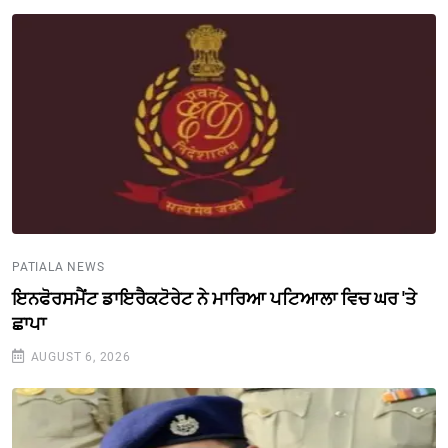
PATIALA NEWS
ਇਨਫੋਰਸਮੈਂਟ ਡਾਇਰੈਕਟੋਰੇਟ ਨੇ ਮਾਰਿਆ ਪਟਿਆਲਾ ਵਿਚ ਘਰ 'ਤੇ
ਛਾਪਾ
AUGUST 6, 2026