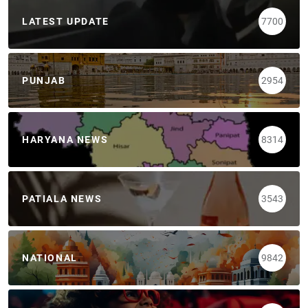
LATEST UPDATE
7700
PUNJAB
2954
HARYANA NEWS
8314
PATIALA NEWS
3543
NATIONAL
9842