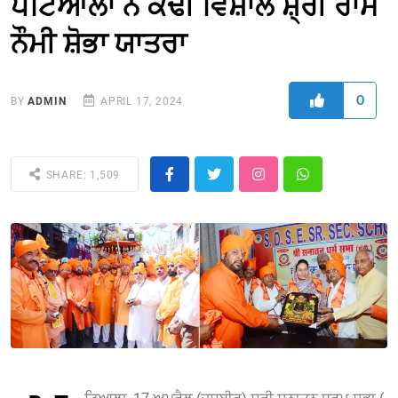
ਪਟਿਆਲਾ ਨੇ ਕੱਢੀ ਵਿਸ਼ਾਲ ਸ਼੍ਰੀ ਰਾਮ
ਨੌਮੀ ਸ਼ੋਭਾ ਯਾਤਰਾ
0
BY
ADMIN
APRIL 17, 2024
SHARE: 1,509