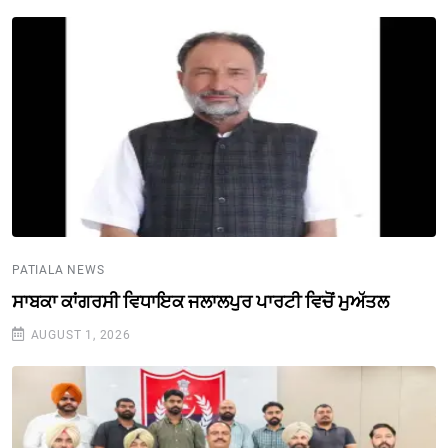
PATIALA NEWS
ਸਾਬਕਾ ਕਾਂਗਰਸੀ ਵਿਧਾਇਕ ਜਲਾਲਪੁਰ ਪਾਰਟੀ ਵਿਚੋਂ ਮੁਅੱਤਲ
AUGUST 1, 2026