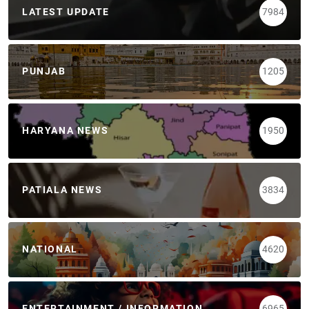
LATEST UPDATE
7984
PUNJAB
1205
HARYANA NEWS
1950
PATIALA NEWS
3834
NATIONAL
4620
ENTERTAINMENT / INFORMATION
6965