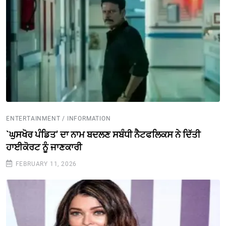
ENTERTAINMENT / INFORMATION
`ਘੁਸਖੋਰ ਪੰਡਿਤ’ ਦਾ ਨਾਮ ਬਦਲਣ ਸਬੰਧੀ ਨੈਟਫਲਿਕਸ ਨੇ ਦਿੱਤੀ
ਹਾਈਕੋਰਟ ਨੂੰ ਜਾਣਕਾਰੀ
FEBRUARY 11, 2026