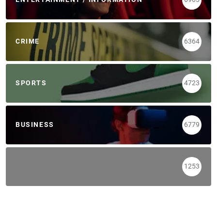
CRIME
6364
SPORTS
4723
BUSINESS
6779
1253