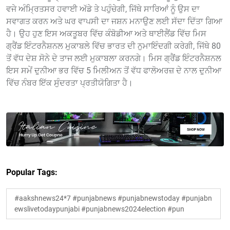
ਵਜੇ ਅੰਮ੍ਰਿਤਸਰ ਹਵਾਈ ਅੱਡੇ ਤੇ ਪਹੁੰਚੇਗੀ, ਜਿੱਥੇ ਸਾਰਿਆਂ ਨੂੰ ਉਸ ਦਾ
ਸਵਾਗਤ ਕਰਨ ਅਤੇ ਘਰ ਵਾਪਸੀ ਦਾ ਜਸ਼ਨ ਮਨਾਉਣ ਲਈ ਸੱਦਾ ਦਿੱਤਾ ਗਿਆ
ਹੈ। ਉਹ ਹੁਣ ਇਸ ਅਕਤੂਬਰ ਵਿੱਚ ਕੰਬੋਡੀਆ ਅਤੇ ਥਾਈਲੈਂਡ ਵਿੱਚ ਮਿਸ
ਗ੍ਰੈਂਡ ਇੰਟਰਨੈਸ਼ਨਲ ਮੁਕਾਬਲੇ ਵਿੱਚ ਭਾਰਤ ਦੀ ਨੁਮਾਇੰਦਗੀ ਕਰੇਗੀ, ਜਿੱਥੇ 80
ਤੋਂ ਵੱਧ ਦੇਸ਼ ਸੋਨੇ ਦੇ ਤਾਜ ਲਈ ਮੁਕਾਬਲਾ ਕਰਨਗੇ। ਮਿਸ ਗ੍ਰੈਂਡ ਇੰਟਰਨੈਸ਼ਨਲ
ਇਸ ਸਮੇਂ ਦੁਨੀਆ ਭਰ ਵਿੱਚ 5 ਮਿਲੀਅਨ ਤੋਂ ਵੱਧ ਫਾਲੋਅਰਜ਼ ਦੇ ਨਾਲ ਦੁਨੀਆ
ਵਿੱਚ ਨੰਬਰ ਇੱਕ ਸੁੰਦਰਤਾ ਪ੍ਰਤੀਯੋਗਿਤਾ ਹੈ।
Popular Tags:
#aakshnews24*7 #punjabnews #punjabnewstoday #punjabn
ewslivetodaypunjabi #punjabnews2024election #pun