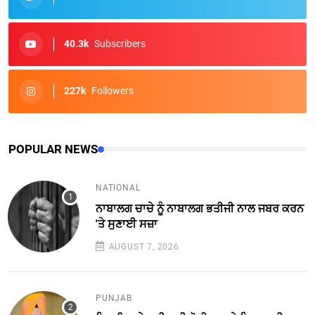
40.3k
Subscribers
227k
Followers
POPULAR NEWS
NATIONAL
ਨਾਬਾਲਗ ਚਾਚੇ ਨੂੰ ਨਾਬਾਲਗ ਭਤੀਜੀ ਨਾਲ ਜਬਰ ਕਰਨ
'ਤੇ ਸੁਣਾਈ ਸਜ਼ਾ
AUGUST 7, 2026
PUNJAB