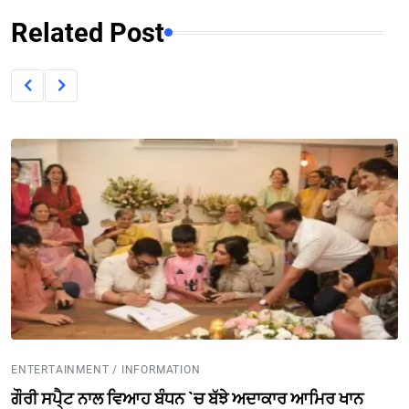
Related Post
ENTERTAINMENT / INFORMATION
ਗੌਰੀ ਸਪੈ੍ਟ ਨਾਲ ਵਿਆਹ ਬੰਧਨ `ਚ ਬੱਝੇ ਅਦਾਕਾਰ ਆਮਿਰ ਖਾਨ