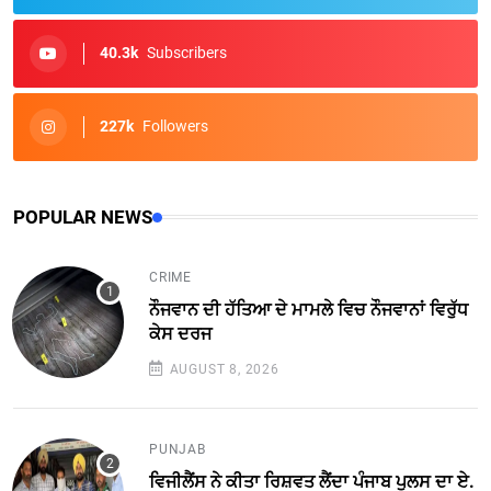
40.3k
Subscribers
227k
Followers
POPULAR NEWS
CRIME
ਨੌਜਵਾਨ ਦੀ ਹੱਤਿਆ ਦੇ ਮਾਮਲੇ ਵਿਚ ਨੌਜਵਾਨਾਂ ਵਿਰੁੱਧ
ਕੇਸ ਦਰਜ
AUGUST 8, 2026
PUNJAB
ਵਿਜੀਲੈਂਸ ਨੇ ਕੀਤਾ ਰਿਸ਼ਵਤ ਲੈਂਦਾ ਪੰਜਾਬ ਪੁਲਸ ਦਾ ਏ.