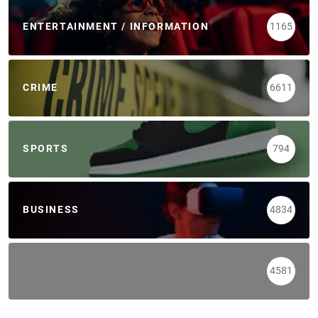
ENTERTAINMENT / INFORMATION
1165
CRIME
6611
SPORTS
794
BUSINESS
4834
4581