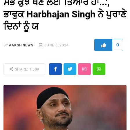
ਸਭ ਕੁਝ ਖੋਣ ਲਈ ਤਿਆਰ ਹਾਂ...',
ਭਾਵੁਕ Harbhajan Singh ਨੇ ਪੁਰਾਣੇ
ਦਿਨਾਂ ਨੂੰ ਯ
0
BY
AAKSH NEWS
JUNE 6, 2024
SHARE: 1,509