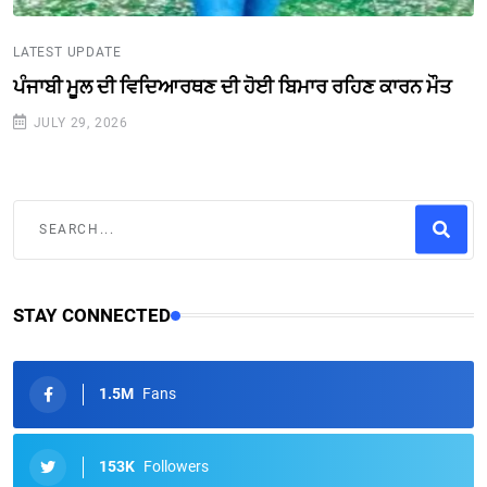
LATEST UPDATE
ਪੰਜਾਬੀ ਮੂਲ ਦੀ ਵਿਦਿਆਰਥਣ ਦੀ ਹੋਈ ਬਿਮਾਰ ਰਹਿਣ ਕਾਰਨ ਮੌਤ
JULY 29, 2026
STAY CONNECTED
1.5M
Fans
153K
Followers