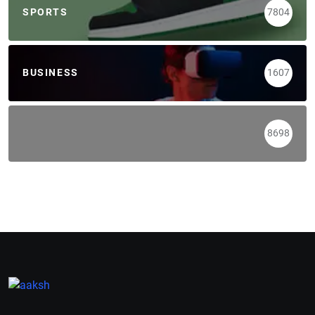
SPORTS
7804
BUSINESS
1607
8698