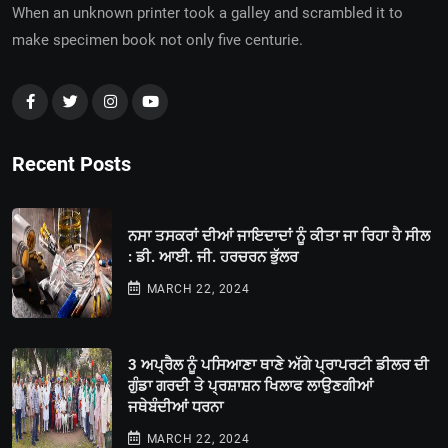
When an unknown printer took a galley and scrambled it to
make specimen book not only five centurie.
Recent Posts
ਨਸਾ ਤਸਕਰਾਂ ਦੀਆਂ ਜਾਇਦਾਦਾਂ ਨੂੰ ਕੀਤਾ ਜਾ ਰਿਹਾ ਹੈ ਸੀਲ
: ਡੀ. ਆਈ. ਜੀ. ਹਰਚਰਨ ਭੁੱਲਰ
MARCH 22, 2024
3 ਅਪ੍ਰੈਲ ਨੂੰ ਪਸਿਆਣਾ ਥਾਣੇ ਅੱਗੇ ਪ੍ਰਾਪਰਟੀ ਡੀਲਰ ਦੀ
ਗੁੰਡਾ ਗਰਦੀ ਤੇ ਪ੍ਰਸ਼ਾਸ਼ਨ ਖਿਲਾਫ ਲਾਉਣਗੀਆਂ
ਜਥੇਬੰਦੀਆਂ ਧਰਨਾ
MARCH 22, 2024