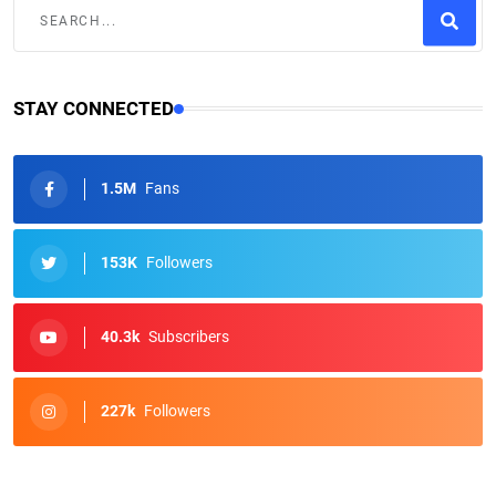
STAY CONNECTED
1.5M
Fans
153K
Followers
40.3k
Subscribers
227k
Followers