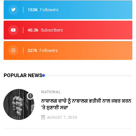
153K
Followers
40.3k
Subscribers
227k
Followers
POPULAR NEWS
NATIONAL
ਨਾਬਾਲਗ ਚਾਚੇ ਨੂੰ ਨਾਬਾਲਗ ਭਤੀਜੀ ਨਾਲ ਜਬਰ ਕਰਨ
'ਤੇ ਸੁਣਾਈ ਸਜ਼ਾ
AUGUST 7, 2026