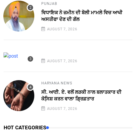
PUNJAB
ਵਿਧਾਇਕ ਨੇ ਜ਼ਮੀਨ ਦੀ ਬੋਲੀ ਮਾਮਲੇ ਵਿਚ ਆਖੀ
ਅਸਤੀਫਾ ਦੇਣ ਦੀ ਗੱਲ
AUGUST 7, 2026
AUGUST 7, 2026
HARYANA NEWS
ਸੀ. ਆਈ. ਏ. ਵਲੋਂ ਲੜਕੀ ਨਾਲ ਬਲਾਤਕਾਰ ਦੀ
ਕੋਸਿ਼ਸ਼ ਕਰਨ ਵਾਲਾ ਗ੍ਰਿਫ਼ਤਾਰ
AUGUST 7, 2026
HOT CATEGORIES