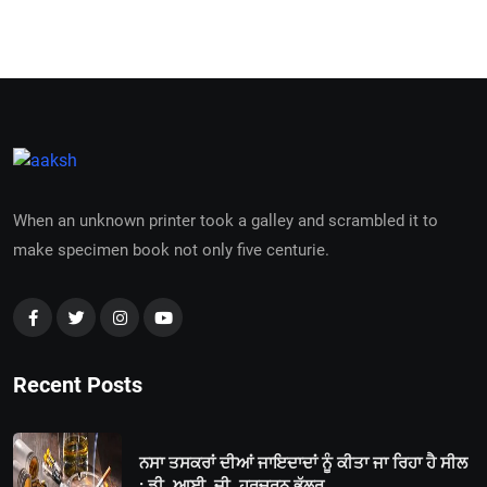
When an unknown printer took a galley and scrambled it to
make specimen book not only five centurie.
Recent Posts
ਨਸਾ ਤਸਕਰਾਂ ਦੀਆਂ ਜਾਇਦਾਦਾਂ ਨੂੰ ਕੀਤਾ ਜਾ ਰਿਹਾ ਹੈ ਸੀਲ
: ਡੀ. ਆਈ. ਜੀ. ਹਰਚਰਨ ਭੁੱਲਰ