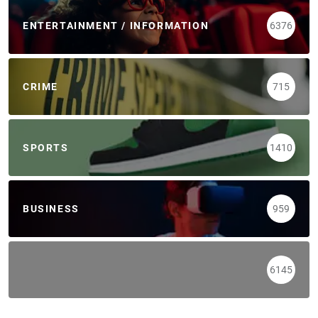
ENTERTAINMENT / INFORMATION
6376
CRIME
715
SPORTS
1410
BUSINESS
959
6145