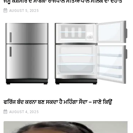
ਜੰਮੂ ਕਸ਼ਮੀਰ ਦੇ ਸਾਬਕਾ ਰਾਜਪਾਲ ਸੱਤਿਆਪਾਲ ਮਲਿਕ ਦਾ ਦੇਹਾਂਤ
AUGUST 5, 2025
ਫਰਿੱਜ ਬੰਦ ਕਰਨਾ ਬਣ ਸਕਦਾ ਹੈ ਮਹਿੰਗਾ ਸੌਦਾ – ਜਾਣੋ ਕਿਉਂ
AUGUST 4, 2025