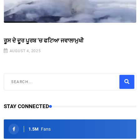
ਰੂਸ ਦੇ ਦੂਰ ਪੂਰਬ ’ਚ ਫਟਿਆ ਜਵਾਲਾਮੁਖੀ
AUGUST 4, 2025
STAY CONNECTED
1.5M
Fans