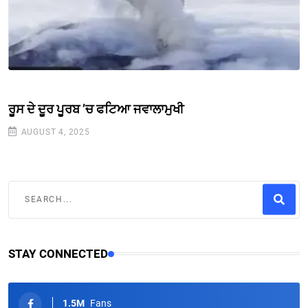
ਰੂਸ ਦੇ ਦੂਰ ਪੂਰਬ ’ਚ ਫਟਿਆ ਜਵਾਲਾਮੁਖੀ
AUGUST 4, 2025
STAY CONNECTED
1.5M
Fans