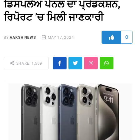
ਡਿਸਪਲੇਅ ਪੈਨਲ ਦਾ ਪ੍ਰੋਡਕਸ਼ਨ,
ਰਿਪੋਰਟ ’ਚ ਮਿਲੀ ਜਾਣਕਾਰੀ
0
BY
AAKSH NEWS
MAY 17, 2024
SHARE: 1,509