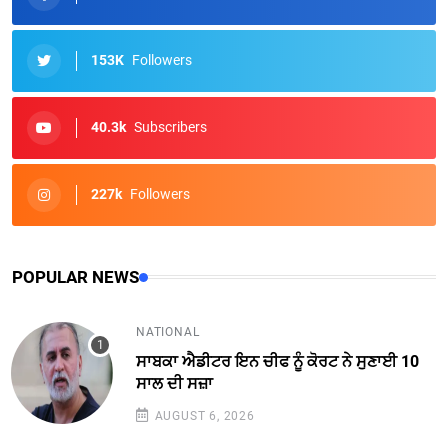
153K
Followers
40.3k
Subscribers
227k
Followers
POPULAR NEWS
NATIONAL
ਸਾਬਕਾ ਐਡੀਟਰ ਇਨ ਚੀਫ ਨੂੰ ਕੋਰਟ ਨੇ ਸੁਣਾਈ 10
ਸਾਲ ਦੀ ਸਜ਼ਾ
AUGUST 6, 2026