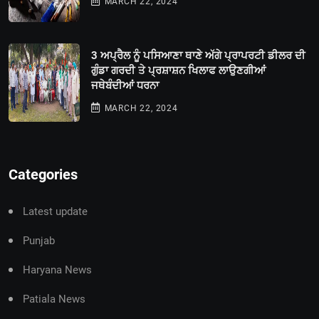
MARCH 22, 2024
3 ਅਪ੍ਰੈਲ ਨੂੰ ਪਸਿਆਣਾ ਥਾਣੇ ਅੱਗੇ ਪ੍ਰਾਪਰਟੀ ਡੀਲਰ ਦੀ
ਗੁੰਡਾ ਗਰਦੀ ਤੇ ਪ੍ਰਸ਼ਾਸ਼ਨ ਖਿਲਾਫ ਲਾਉਣਗੀਆਂ
ਜਥੇਬੰਦੀਆਂ ਧਰਨਾ
MARCH 22, 2024
Categories
Latest update
Punjab
Haryana News
Patiala News