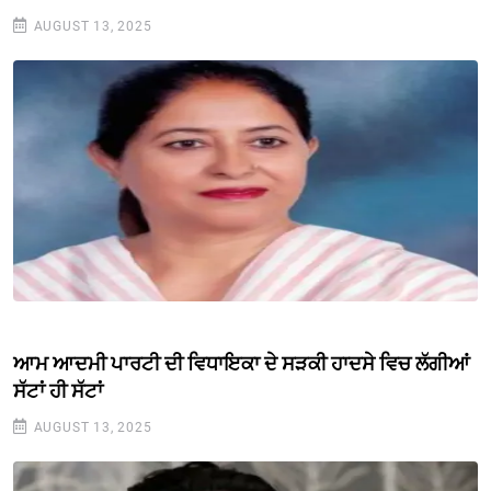
AUGUST 13, 2025
ਆਮ ਆਦਮੀ ਪਾਰਟੀ ਦੀ ਵਿਧਾਇਕਾ ਦੇ ਸੜਕੀ ਹਾਦਸੇ ਵਿਚ ਲੱਗੀਆਂ
ਸੱਟਾਂ ਹੀ ਸੱਟਾਂ
AUGUST 13, 2025