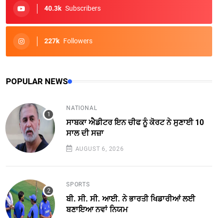
40.3k
Subscribers
227k
Followers
POPULAR NEWS
NATIONAL
ਸਾਬਕਾ ਐਡੀਟਰ ਇਨ ਚੀਫ ਨੂੰ ਕੋਰਟ ਨੇ ਸੁਣਾਈ 10
ਸਾਲ ਦੀ ਸਜ਼ਾ
AUGUST 6, 2026
SPORTS
ਬੀ. ਸੀ. ਸੀ. ਆਈ. ਨੇ ਭਾਰਤੀ ਖਿਡਾਰੀਆਂ ਲਈ
ਬਣਾਇਆ ਨਵਾਂ ਨਿਯਮ