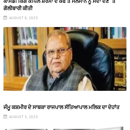
ਕਾਮੇਡੀ ਕਿੰਗ ਕਪਿਲ ਸ਼ਰਮਾ ਦੇ ਕੈਫੇ ਤੇ ਸਲਮਾਨ ਨੂੰ ਸੱਦਾ ਦੇਣ `ਤੇ
ਗੋਲੀਬਾਰੀ ਕੀਤੀ
AUGUST 8, 2025
ਜੰਮੂ ਕਸ਼ਮੀਰ ਦੇ ਸਾਬਕਾ ਰਾਜਪਾਲ ਸੱਤਿਆਪਾਲ ਮਲਿਕ ਦਾ ਦੇਹਾਂਤ
AUGUST 5, 2025