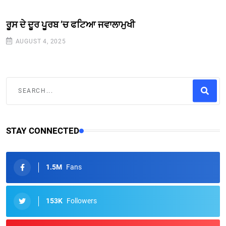
ਰੂਸ ਦੇ ਦੂਰ ਪੂਰਬ ’ਚ ਫਟਿਆ ਜਵਾਲਾਮੁਖੀ
AUGUST 4, 2025
STAY CONNECTED
1.5M
Fans
153K
Followers