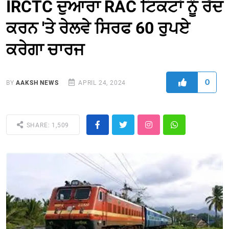
IRCTC ਦੁਆਰਾ RAC ਟਿਕਟਾਂ ਨੂੰ ਰੱਦ
ਕਰਨ 'ਤੇ ਰੇਲਵੇ ਸਿਰਫ 60 ਰੁਪਏ
ਕਰੇਗਾ ਚਾਰਜ
0
BY
AAKSH NEWS
APRIL 24, 2024
SHARE: 1,509