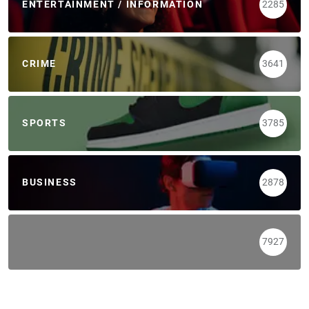
ENTERTAINMENT / INFORMATION
2285
CRIME
3641
SPORTS
3785
BUSINESS
2878
7927