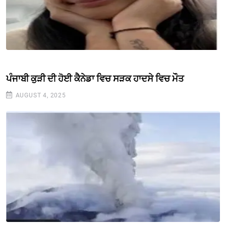
ਪੰਜਾਬੀ ਕੁੜੀ ਦੀ ਹੋਈ ਕੈਨੇਡਾ ਵਿਚ ਸੜਕ ਹਾਦਸੇ ਵਿਚ ਮੌਤ
AUGUST 4, 2025