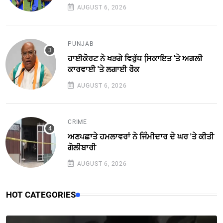
AUGUST 6, 2026
PUNJAB
ਹਾਈਕੋਰਟ ਨੇ ਖੜਗੇ ਵਿਰੁੱਧ ਸਿ਼ਕਾਇਤ 'ਤੇ ਅਗਲੀ
ਕਾਰਵਾਈ 'ਤੇ ਲਗਾਈ ਰੋਕ
AUGUST 6, 2026
CRIME
ਅਣਪਛਾਤੇ ਹਮਲਾਵਰਾਂ ਨੇ ਜਿੰਮੀਦਾਰ ਦੇ ਘਰ 'ਤੇ ਕੀਤੀ
ਗੋਲੀਬਾਰੀ
AUGUST 6, 2026
HOT CATEGORIES