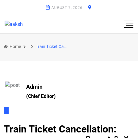
AUGUST 7, 2026
Home
Train Ticket Cancellation: IRCTC ਦੁਆਰਾ RAC ਟਿਕਟਾਂ ਨੂੰ ਰੱਦ ਕਰਨ 'ਤੇ ਰੇਲਵੇ ਸਿਰਫ 60 ਰੁਪਏ ਕਰੇਗਾ ਚਾਰਜ
Admin
(Chief Editor)
Train Ticket Cancellation: