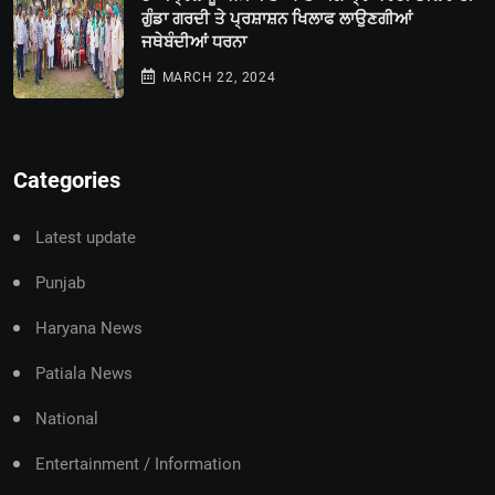
ਗੁੰਡਾ ਗਰਦੀ ਤੇ ਪ੍ਰਸ਼ਾਸ਼ਨ ਖਿਲਾਫ ਲਾਉਣਗੀਆਂ
ਜਥੇਬੰਦੀਆਂ ਧਰਨਾ
MARCH 22, 2024
Categories
Latest update
Punjab
Haryana News
Patiala News
National
Entertainment / Information