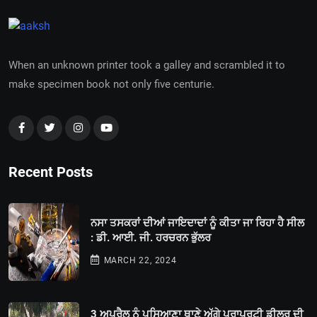
When an unknown printer took a galley and scrambled it to
make specimen book not only five centurie.
Recent Posts
ਨਸਾ ਤਸਕਰਾਂ ਦੀਆਂ ਜਾਇਦਾਦਾਂ ਨੂੰ ਕੀਤਾ ਜਾ ਰਿਹਾ ਹੈ ਸੀਲ
: ਡੀ. ਆਈ. ਜੀ. ਹਰਚਰਨ ਭੁੱਲਰ
MARCH 22, 2024
3 ਅਪ੍ਰੈਲ ਨੂੰ ਪਸਿਆਣਾ ਥਾਣੇ ਅੱਗੇ ਪ੍ਰਾਪਰਟੀ ਡੀਲਰ ਦੀ