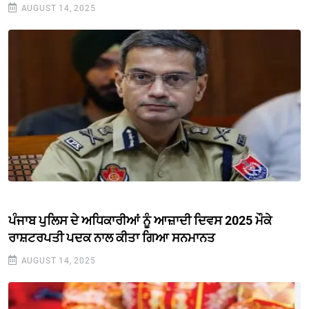
AUGUST 14, 2025
ਪੰਜਾਬ ਪੁਲਿਸ ਦੇ ਅਧਿਕਾਰੀਆਂ ਨੂੰ ਆਜ਼ਾਦੀ ਦਿਵਸ 2025 ਮੌਕੇ
ਰਾਸ਼ਟਰਪਤੀ ਪਦਕ ਨਾਲ ਕੀਤਾ ਗਿਆ ਸਨਮਾਨਤ
AUGUST 14, 2025