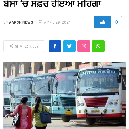
ਬੱਸਾਂ ’ਚ ਸਫ਼ਰ ਹੋਇਆ ਮਹਿੰਗਾ
0
BY
AAKSH NEWS
APRIL 29, 2024
SHARE: 1,509