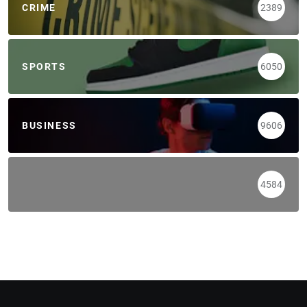
CRIME
2389
SPORTS
6050
BUSINESS
9606
4584