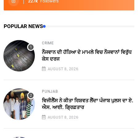
227k
Followers
POPULAR NEWS
CRIME
ਨੌਜਵਾਨ ਦੀ ਹੱਤਿਆ ਦੇ ਮਾਮਲੇ ਵਿਚ ਨੌਜਵਾਨਾਂ ਵਿਰੁੱਧ
ਕੇਸ ਦਰਜ
AUGUST 8, 2026
PUNJAB
ਵਿਜੀਲੈਂਸ ਨੇ ਕੀਤਾ ਰਿਸ਼ਵਤ ਲੈਂਦਾ ਪੰਜਾਬ ਪੁਲਸ ਦਾ ਏ.
ਐਸ. ਆਈ. ਗ੍ਰਿਫ਼ਤਾਰ
AUGUST 8, 2026