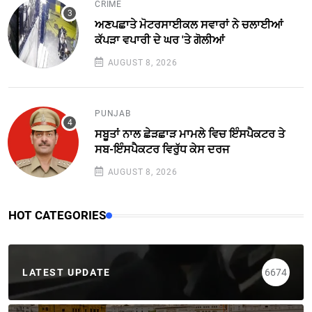
CRIME
ਅਣਪਛਾਤੇ ਮੋਟਰਸਾਈਕਲ ਸਵਾਰਾਂ ਨੇ ਚਲਾਈਆਂ
ਕੱਪੜਾ ਵਪਾਰੀ ਦੇ ਘਰ 'ਤੇ ਗੋਲੀਆਂ
AUGUST 8, 2026
PUNJAB
ਸਬੂਤਾਂ ਨਾਲ ਛੇੜਛਾੜ ਮਾਮਲੇ ਵਿਚ ਇੰਸਪੈਕਟਰ ਤੇ
ਸਬ-ਇੰਸਪੈਕਟਰ ਵਿਰੁੱਧ ਕੇਸ ਦਰਜ
AUGUST 8, 2026
HOT CATEGORIES
LATEST UPDATE
6674