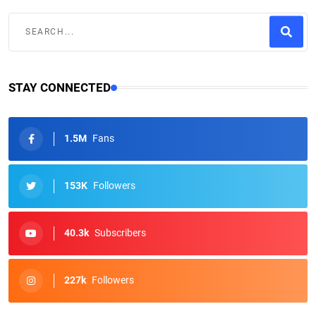
STAY CONNECTED
1.5M
Fans
153K
Followers
40.3k
Subscribers
227k
Followers