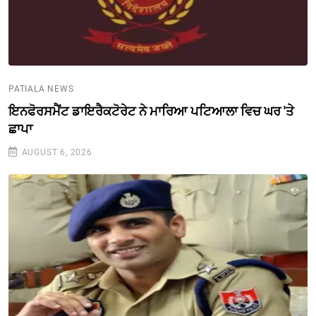
PATIALA NEWS
ਇਨਫੋਰਸਮੈਂਟ ਡਾਇਰੈਕਟੋਰੇਟ ਨੇ ਮਾਰਿਆ ਪਟਿਆਲਾ ਵਿਚ ਘਰ 'ਤੇ
ਛਾਪਾ
AUGUST 6, 2026