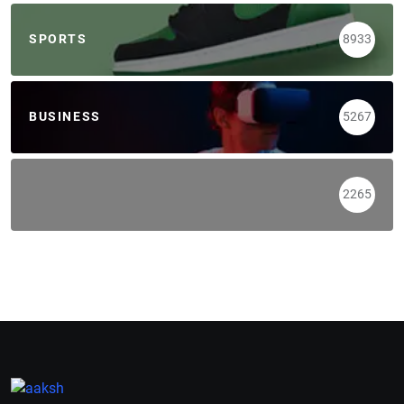
SPORTS
8933
BUSINESS
5267
2265