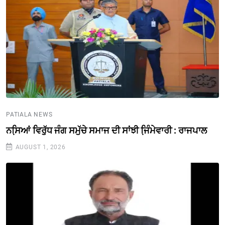
PATIALA NEWS
ਨਸਿ਼ਆਂ ਵਿਰੁੱਧ ਜੰਗ ਸਮੁੱਚੇ ਸਮਾਜ ਦੀ ਸਾਂਝੀ ਜਿ਼ੰਮੇਵਾਰੀ : ਰਾਜਪਾਲ
AUGUST 1, 2026