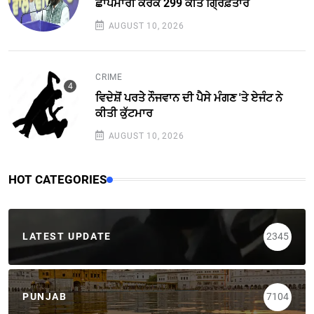
ਛਾਪੇਮਾਰੀ ਕਰਕੇ 299 ਕੀਤੇ ਗ੍ਰਿਫ਼ਤਾਰ
AUGUST 10, 2026
CRIME
ਵਿਦੇਸ਼ੋਂ ਪਰਤੇੇ ਨੌਜਵਾਨ ਦੀ ਪੈਸੇ ਮੰਗਣ 'ਤੇ ਏਜੰਟ ਨੇ
ਕੀਤੀ ਕੁੱਟਮਾਰ
AUGUST 10, 2026
HOT CATEGORIES
LATEST UPDATE
2345
PUNJAB
7104