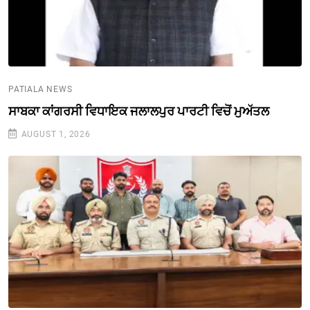
PATIALA NEWS
ਸਾਬਕਾ ਕਾਂਗਰਸੀ ਵਿਧਾਇਕ ਜਲਾਲਪੁਰ ਪਾਰਟੀ ਵਿਚੋਂ ਮੁਅੱਤਲ
AUGUST 1, 2026