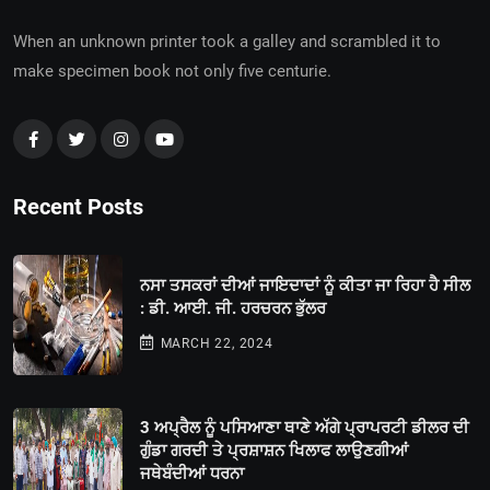
When an unknown printer took a galley and scrambled it to
make specimen book not only five centurie.
Recent Posts
ਨਸਾ ਤਸਕਰਾਂ ਦੀਆਂ ਜਾਇਦਾਦਾਂ ਨੂੰ ਕੀਤਾ ਜਾ ਰਿਹਾ ਹੈ ਸੀਲ
: ਡੀ. ਆਈ. ਜੀ. ਹਰਚਰਨ ਭੁੱਲਰ
MARCH 22, 2024
3 ਅਪ੍ਰੈਲ ਨੂੰ ਪਸਿਆਣਾ ਥਾਣੇ ਅੱਗੇ ਪ੍ਰਾਪਰਟੀ ਡੀਲਰ ਦੀ
ਗੁੰਡਾ ਗਰਦੀ ਤੇ ਪ੍ਰਸ਼ਾਸ਼ਨ ਖਿਲਾਫ ਲਾਉਣਗੀਆਂ
ਜਥੇਬੰਦੀਆਂ ਧਰਨਾ