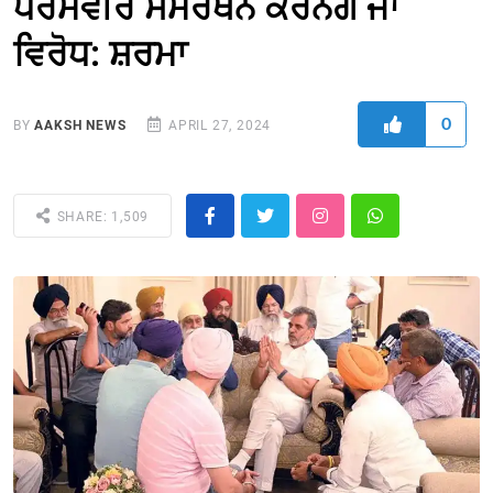
ਧਰਮਵੀਰ ਸਮਰਥਨ ਕਰਨਗੇ ਜਾਂ
ਵਿਰੋਧ: ਸ਼ਰਮਾ
0
BY
AAKSH NEWS
APRIL 27, 2024
SHARE: 1,509