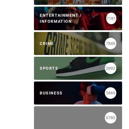
ENTERTAINMENT /
7181
INFORMATION
CRIME
7849
SPORTS
2992
BUSINESS
5869
6780