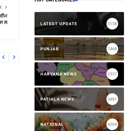
LE
ਪਰੀਮ
ਪਸ ਲ
LATEST UPDATE
5158
PUNJAB
7468
HARYANA NEWS
2337
PATIALA NEWS
3481
NATIONAL
4204