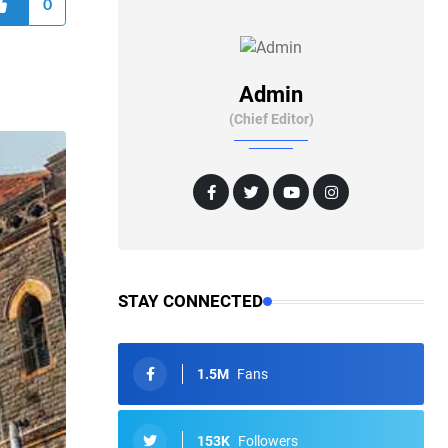
0
Admin
(Chief Editor)
STAY CONNECTED
1.5M
Fans
153K
Followers