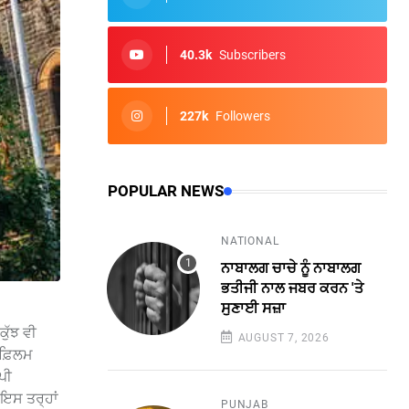
40.3k
Subscribers
227k
Followers
POPULAR NEWS
NATIONAL
ਨਾਬਾਲਗ ਚਾਚੇ ਨੂੰ ਨਾਬਾਲਗ
ਭਤੀਜੀ ਨਾਲ ਜਬਰ ਕਰਨ 'ਤੇ
ਸੁਣਾਈ ਸਜ਼ਾ
ਕੁੱਝ ਵੀ
AUGUST 7, 2026
 ਫ਼ਿਲਮ
ਪੀ
 ਇਸ ਤਰ੍ਹਾਂ
PUNJAB