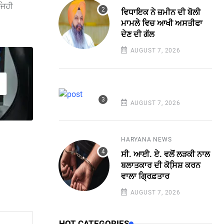
ਜਿਹੀ
ਵਿਧਾਇਕ ਨੇ ਜ਼ਮੀਨ ਦੀ ਬੋਲੀ
ਮਾਮਲੇ ਵਿਚ ਆਖੀ ਅਸਤੀਫਾ
ਦੇਣ ਦੀ ਗੱਲ
AUGUST 7, 2026
AUGUST 7, 2026
HARYANA NEWS
ਸੀ. ਆਈ. ਏ. ਵਲੋਂ ਲੜਕੀ ਨਾਲ
ਬਲਾਤਕਾਰ ਦੀ ਕੋਸਿ਼ਸ਼ ਕਰਨ
ਵਾਲਾ ਗ੍ਰਿਫ਼ਤਾਰ
AUGUST 7, 2026
HOT CATEGORIES