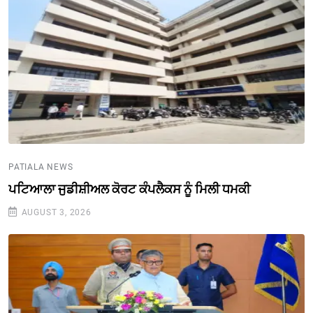
PATIALA NEWS
ਪਟਿਆਲਾ ਜੁਡੀਸ਼ੀਅਲ ਕੋਰਟ ਕੰਪਲੈਕਸ ਨੂੰ ਮਿਲੀ ਧਮਕੀ
AUGUST 3, 2026