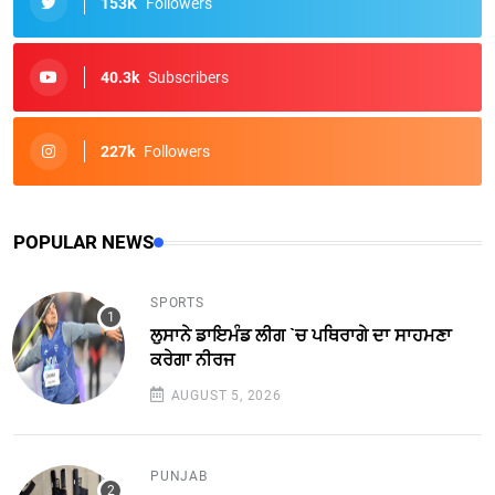
153K
Followers
40.3k
Subscribers
227k
Followers
POPULAR NEWS
SPORTS
ਲੁਸਾਨੇ ਡਾਇਮੰਡ ਲੀਗ `ਚ ਪਥਿਰਾਗੇ ਦਾ ਸਾਹਮਣਾ
ਕਰੇਗਾ ਨੀਰਜ
AUGUST 5, 2026
PUNJAB