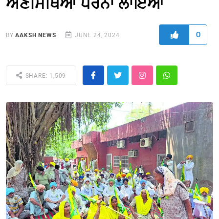
ਅਣਮਿੱਥਿਆ ਧਰਨਾ ਲਾਇਆ
0
BY
AAKSH NEWS
JUNE 24, 2024
SHARE: 1,509