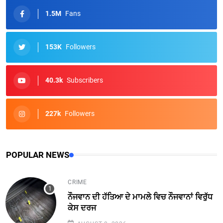
1.5M
Fans
153K
Followers
40.3k
Subscribers
227k
Followers
POPULAR NEWS
CRIME
ਨੌਜਵਾਨ ਦੀ ਹੱਤਿਆ ਦੇ ਮਾਮਲੇ ਵਿਚ ਨੌਜਵਾਨਾਂ ਵਿਰੁੱਧ
ਕੇਸ ਦਰਜ