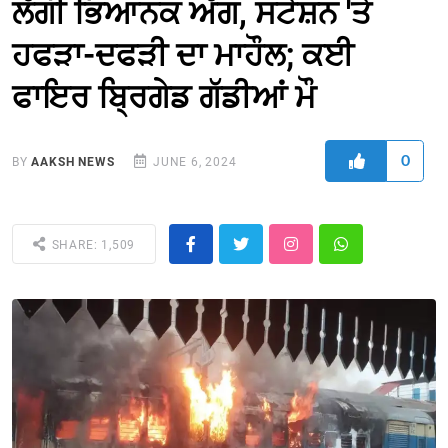
ਲੱਗੀ ਭਿਆਨਕ ਅੱਗ, ਸਟੇਸ਼ਨ 'ਤੇ
ਹਫੜਾ-ਦਫੜੀ ਦਾ ਮਾਹੌਲ; ਕਈ
ਫਾਇਰ ਬ੍ਰਿਗੇਡ ਗੱਡੀਆਂ ਮੌ
0
BY
AAKSH NEWS
JUNE 6, 2024
SHARE: 1,509