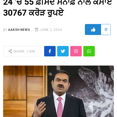
24 ’ਚ 55 ਫ਼ੀਸਦ ਮਨਾਫ਼ੇ ਨਾਲ ਕਮਾਏ
30767 ਕਰੋੜ ਰੁਪਏ
0
BY
AAKSH NEWS
JUNE 2, 2024
SHARE: 1,509