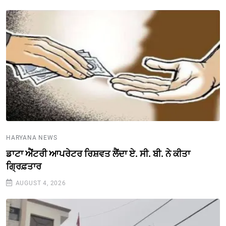
HARYANA NEWS
ਡਾਟਾ ਐਂਟਰੀ ਆਪਰੇਟਰ ਰਿਸ਼ਵਤ ਲੈਂਦਾ ਏ. ਸੀ. ਬੀ. ਨੇ ਕੀਤਾ
ਗ੍ਰਿਫ਼ਤਾਰ
AUGUST 4, 2026