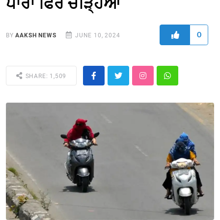
ਪਾਰਾ ਫਿਰ ਚੜਿ੍ਹਆ
0
BY
AAKSH NEWS
JUNE 10, 2024
SHARE: 1,509