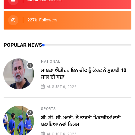
227k
Followers
POPULAR NEWS
NATIONAL
ਸਾਬਕਾ ਐਡੀਟਰ ਇਨ ਚੀਫ ਨੂੰ ਕੋਰਟ ਨੇ ਸੁਣਾਈ 10
ਸਾਲ ਦੀ ਸਜ਼ਾ
AUGUST 6, 2026
SPORTS
ਬੀ. ਸੀ. ਸੀ. ਆਈ. ਨੇ ਭਾਰਤੀ ਖਿਡਾਰੀਆਂ ਲਈ
ਬਣਾਇਆ ਨਵਾਂ ਨਿਯਮ
AUGUST 6, 2026