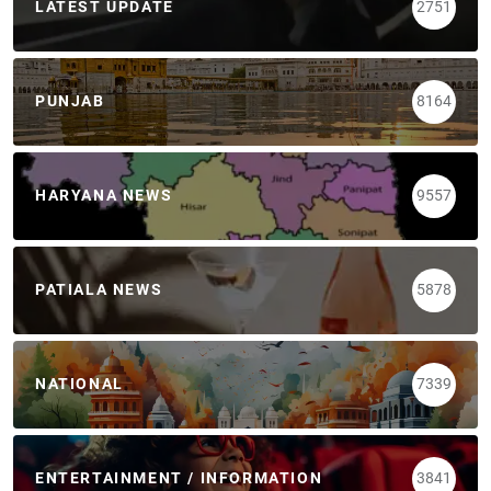
LATEST UPDATE
2751
PUNJAB
8164
HARYANA NEWS
9557
PATIALA NEWS
5878
NATIONAL
7339
ENTERTAINMENT / INFORMATION
3841