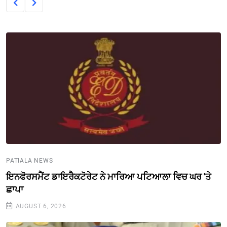
PATIALA NEWS
ਇਨਫੋਰਸਮੈਂਟ ਡਾਇਰੈਕਟੋਰੇਟ ਨੇ ਮਾਰਿਆ ਪਟਿਆਲਾ ਵਿਚ ਘਰ 'ਤੇ
ਛਾਪਾ
AUGUST 6, 2026