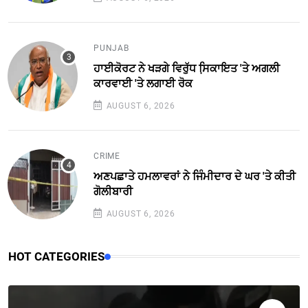
PUNJAB
ਹਾਈਕੋਰਟ ਨੇ ਖੜਗੇ ਵਿਰੁੱਧ ਸਿ਼ਕਾਇਤ 'ਤੇ ਅਗਲੀ
ਕਾਰਵਾਈ 'ਤੇ ਲਗਾਈ ਰੋਕ
AUGUST 6, 2026
CRIME
ਅਣਪਛਾਤੇ ਹਮਲਾਵਰਾਂ ਨੇ ਜਿੰਮੀਦਾਰ ਦੇ ਘਰ 'ਤੇ ਕੀਤੀ
ਗੋਲੀਬਾਰੀ
AUGUST 6, 2026
HOT CATEGORIES