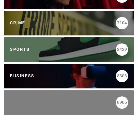
CRIME
7104
SPORTS
2429
BUSINESS
8303
8906