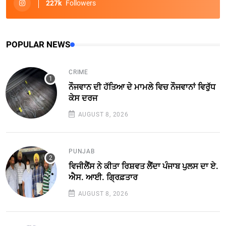
227k
Followers
POPULAR NEWS
CRIME
ਨੌਜਵਾਨ ਦੀ ਹੱਤਿਆ ਦੇ ਮਾਮਲੇ ਵਿਚ ਨੌਜਵਾਨਾਂ ਵਿਰੁੱਧ
ਕੇਸ ਦਰਜ
AUGUST 8, 2026
PUNJAB
ਵਿਜੀਲੈਂਸ ਨੇ ਕੀਤਾ ਰਿਸ਼ਵਤ ਲੈਂਦਾ ਪੰਜਾਬ ਪੁਲਸ ਦਾ ਏ.
ਐਸ. ਆਈ. ਗ੍ਰਿਫ਼ਤਾਰ
AUGUST 8, 2026