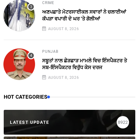
CRIME
ਅਣਪਛਾਤੇ ਮੋਟਰਸਾਈਕਲ ਸਵਾਰਾਂ ਨੇ ਚਲਾਈਆਂ
ਕੱਪੜਾ ਵਪਾਰੀ ਦੇ ਘਰ 'ਤੇ ਗੋਲੀਆਂ
AUGUST 8, 2026
PUNJAB
ਸਬੂਤਾਂ ਨਾਲ ਛੇੜਛਾੜ ਮਾਮਲੇ ਵਿਚ ਇੰਸਪੈਕਟਰ ਤੇ
ਸਬ-ਇੰਸਪੈਕਟਰ ਵਿਰੁੱਧ ਕੇਸ ਦਰਜ
AUGUST 8, 2026
HOT CATEGORIES
LATEST UPDATE
8922