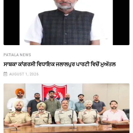
PATIALA NEWS
ਸਾਬਕਾ ਕਾਂਗਰਸੀ ਵਿਧਾਇਕ ਜਲਾਲਪੁਰ ਪਾਰਟੀ ਵਿਚੋਂ ਮੁਅੱਤਲ
AUGUST 1, 2026