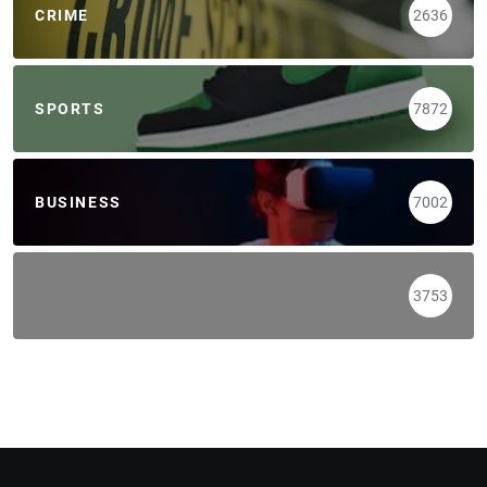
CRIME
2636
SPORTS
7872
BUSINESS
7002
3753