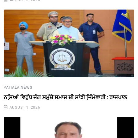
AUGUST 3, 2026
PATIALA NEWS
ਨਸਿ਼ਆਂ ਵਿਰੁੱਧ ਜੰਗ ਸਮੁੱਚੇ ਸਮਾਜ ਦੀ ਸਾਂਝੀ ਜਿ਼ੰਮੇਵਾਰੀ : ਰਾਜਪਾਲ
AUGUST 1, 2026