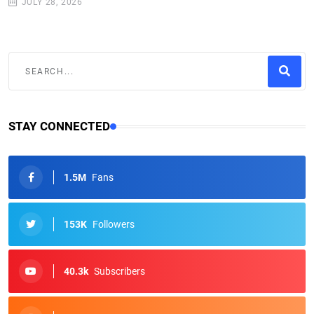
JULY 28, 2026
STAY CONNECTED
1.5M
Fans
153K
Followers
40.3k
Subscribers