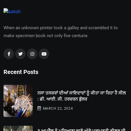
When an unknown printer took a galley and scrambled it to
make specimen book not only five centurie.
Recent Posts
ਨਸਾ ਤਸਕਰਾਂ ਦੀਆਂ ਜਾਇਦਾਦਾਂ ਨੂੰ ਕੀਤਾ ਜਾ ਰਿਹਾ ਹੈ ਸੀਲ
: ਡੀ. ਆਈ. ਜੀ. ਹਰਚਰਨ ਭੁੱਲਰ
MARCH 22, 2024
3 ਅਪ੍ਰੈਲ ਨੂੰ ਪਸਿਆਣਾ ਥਾਣੇ ਅੱਗੇ ਪ੍ਰਾਪਰਟੀ ਡੀਲਰ ਦੀ