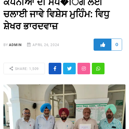
ਕੰਪਨੀਆਂ ਦੀ ਸੈਂਪ�ਿਗ ਲਈ
ਚਲਾਈ ਜਾਵੇ ਵਿਸ਼ੇਸ ਮੁਹਿੰਮ: ਵਿਧੁ
ਸ਼ੇਖਰ ਭਾਰਦਵਾਜ਼
0
BY
ADMIN
APRIL 26, 2024
SHARE: 1,509