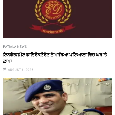
PATIALA NEWS
ਇਨਫੋਰਸਮੈਂਟ ਡਾਇਰੈਕਟੋਰੇਟ ਨੇ ਮਾਰਿਆ ਪਟਿਆਲਾ ਵਿਚ ਘਰ 'ਤੇ
ਛਾਪਾ
AUGUST 6, 2026