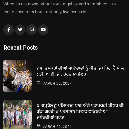
When an unknown printer took a galley and scrambled it to
make specimen book not only five centurie.
Recent Posts
ਨਸਾ ਤਸਕਰਾਂ ਦੀਆਂ ਜਾਇਦਾਦਾਂ ਨੂੰ ਕੀਤਾ ਜਾ ਰਿਹਾ ਹੈ ਸੀਲ
: ਡੀ. ਆਈ. ਜੀ. ਹਰਚਰਨ ਭੁੱਲਰ
MARCH 22, 2024
3 ਅਪ੍ਰੈਲ ਨੂੰ ਪਸਿਆਣਾ ਥਾਣੇ ਅੱਗੇ ਪ੍ਰਾਪਰਟੀ ਡੀਲਰ ਦੀ
ਗੁੰਡਾ ਗਰਦੀ ਤੇ ਪ੍ਰਸ਼ਾਸ਼ਨ ਖਿਲਾਫ ਲਾਉਣਗੀਆਂ
ਜਥੇਬੰਦੀਆਂ ਧਰਨਾ
MARCH 22, 2024