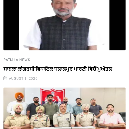
PATIALA NEWS
ਸਾਬਕਾ ਕਾਂਗਰਸੀ ਵਿਧਾਇਕ ਜਲਾਲਪੁਰ ਪਾਰਟੀ ਵਿਚੋਂ ਮੁਅੱਤਲ
AUGUST 1, 2026