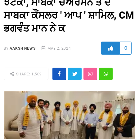
ਝਟਕਾ, ਸਾਬਕਾ ਚੇਅਰਮੈਨ ਤੇ ਦੋ
ਸਾਬਕਾ ਕੌਂਸਲਰ ' ਆਪ ' ਸ਼ਾਮਿਲ, CM
ਭਗਵੰਤ ਮਾਨ ਨੇ ਕ
0
BY
AAKSH NEWS
MAY 2, 2024
SHARE: 1,509