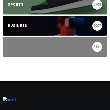
SPORTS
6708
BUSINESS
6607
2491