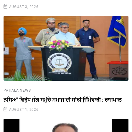
AUGUST 3, 2026
PATIALA NEWS
ਨਸਿ਼ਆਂ ਵਿਰੁੱਧ ਜੰਗ ਸਮੁੱਚੇ ਸਮਾਜ ਦੀ ਸਾਂਝੀ ਜਿ਼ੰਮੇਵਾਰੀ : ਰਾਜਪਾਲ
AUGUST 1, 2026