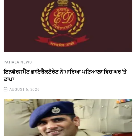
PATIALA NEWS
ਇਨਫੋਰਸਮੈਂਟ ਡਾਇਰੈਕਟੋਰੇਟ ਨੇ ਮਾਰਿਆ ਪਟਿਆਲਾ ਵਿਚ ਘਰ 'ਤੇ
ਛਾਪਾ
AUGUST 6, 2026