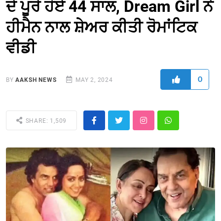
ਦੇ ਪੂਰੇ ਹੋਏ 44 ਸਾਲ, Dream Girl ਨੇ
ਹੀਮੈਨ ਨਾਲ ਸ਼ੇਅਰ ਕੀਤੀ ਰੋਮਾਂਟਿਕ
ਵੀਡੀ
0
BY
AAKSH NEWS
MAY 2, 2024
SHARE: 1,509