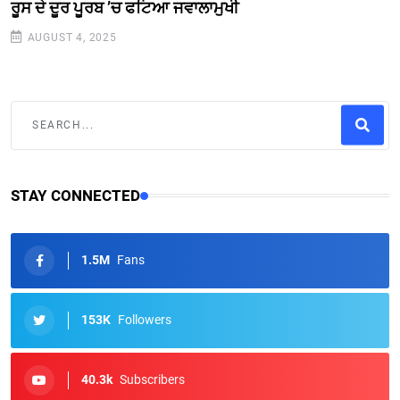
ਰੂਸ ਦੇ ਦੂਰ ਪੂਰਬ ’ਚ ਫਟਿਆ ਜਵਾਲਾਮੁਖੀ
AUGUST 4, 2025
STAY CONNECTED
1.5M
Fans
153K
Followers
40.3k
Subscribers