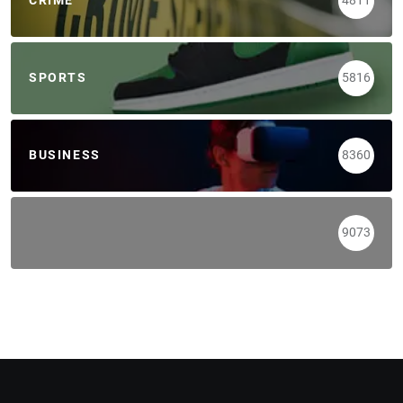
CRIME
4811
SPORTS
5816
BUSINESS
8360
9073