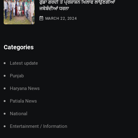
ਗੁੰਡਾ ਗਰਦੀ ਤੇ ਪ੍ਰਸ਼ਾਸ਼ਨ ਖਿਲਾਫ ਲਾਉਣਗੀਆਂ
ਜਥੇਬੰਦੀਆਂ ਧਰਨਾ
MARCH 22, 2024
Categories
Latest update
Punjab
Haryana News
Patiala News
National
Entertainment / Information