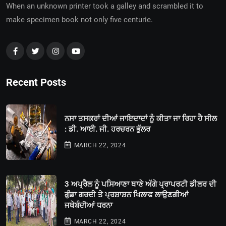
When an unknown printer took a galley and scrambled it to
make specimen book not only five centurie.
Recent Posts
ਨਸਾ ਤਸਕਰਾਂ ਦੀਆਂ ਜਾਇਦਾਦਾਂ ਨੂੰ ਕੀਤਾ ਜਾ ਰਿਹਾ ਹੈ ਸੀਲ
: ਡੀ. ਆਈ. ਜੀ. ਹਰਚਰਨ ਭੁੱਲਰ
MARCH 22, 2024
3 ਅਪ੍ਰੈਲ ਨੂੰ ਪਸਿਆਣਾ ਥਾਣੇ ਅੱਗੇ ਪ੍ਰਾਪਰਟੀ ਡੀਲਰ ਦੀ
ਗੁੰਡਾ ਗਰਦੀ ਤੇ ਪ੍ਰਸ਼ਾਸ਼ਨ ਖਿਲਾਫ ਲਾਉਣਗੀਆਂ
ਜਥੇਬੰਦੀਆਂ ਧਰਨਾ
MARCH 22, 2024