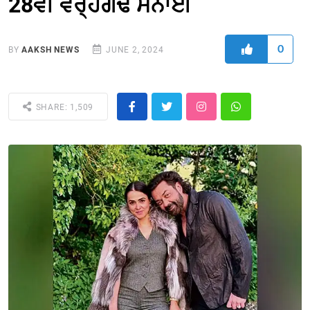
28ਵੀਂ ਵਰ੍ਹੇਗੰਢ ਮਨਾਈ
0
BY
AAKSH NEWS
JUNE 2, 2024
SHARE: 1,509