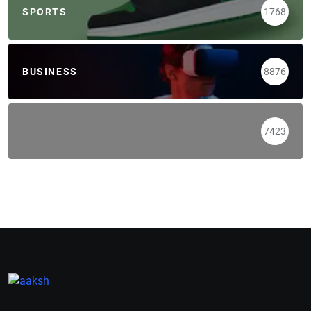
SPORTS
1768
BUSINESS
8876
7423