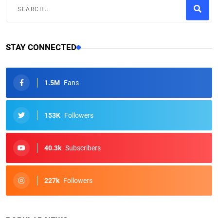
STAY CONNECTED
1.5M
Fans
153K
Followers
40.3k
Subscribers
227k
Followers