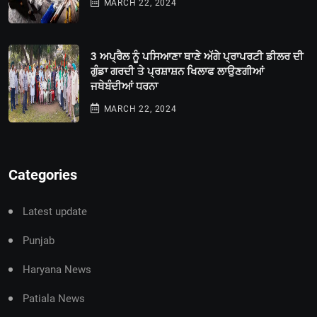
MARCH 22, 2024
3 ਅਪ੍ਰੈਲ ਨੂੰ ਪਸਿਆਣਾ ਥਾਣੇ ਅੱਗੇ ਪ੍ਰਾਪਰਟੀ ਡੀਲਰ ਦੀ
ਗੁੰਡਾ ਗਰਦੀ ਤੇ ਪ੍ਰਸ਼ਾਸ਼ਨ ਖਿਲਾਫ ਲਾਉਣਗੀਆਂ
ਜਥੇਬੰਦੀਆਂ ਧਰਨਾ
MARCH 22, 2024
Categories
Latest update
Punjab
Haryana News
Patiala News