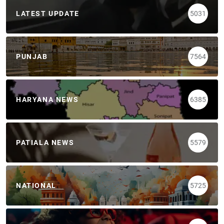
LATEST UPDATE
5031
PUNJAB
7564
HARYANA NEWS
6385
PATIALA NEWS
5579
NATIONAL
5725