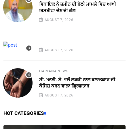
ਵਿਧਾਇਕ ਨੇ ਜ਼ਮੀਨ ਦੀ ਬੋਲੀ ਮਾਮਲੇ ਵਿਚ ਆਖੀ
ਅਸਤੀਫਾ ਦੇਣ ਦੀ ਗੱਲ
AUGUST 7, 2026
AUGUST 7, 2026
HARYANA NEWS
ਸੀ. ਆਈ. ਏ. ਵਲੋਂ ਲੜਕੀ ਨਾਲ ਬਲਾਤਕਾਰ ਦੀ
ਕੋਸਿ਼ਸ਼ ਕਰਨ ਵਾਲਾ ਗ੍ਰਿਫ਼ਤਾਰ
AUGUST 7, 2026
HOT CATEGORIES