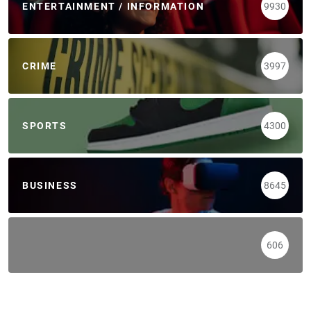
ENTERTAINMENT / INFORMATION
9930
CRIME
3997
SPORTS
4300
BUSINESS
8645
606