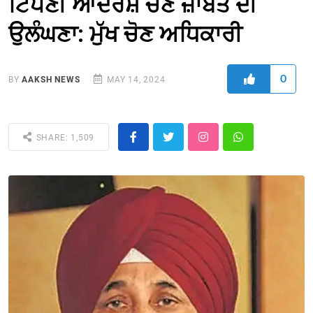
ਟਿੱਪਣੀ ਆਦਰਸ਼ ਚੋਣ ਜ਼ਾਬਤੇ ਦੀ
ਉਲੰਘਣਾ: ਮੁੱਖ ਚੋਣ ਅਧਿਕਾਰੀ
0
BY
AAKSH NEWS
MAY 14, 2024
SHARE: 1,509