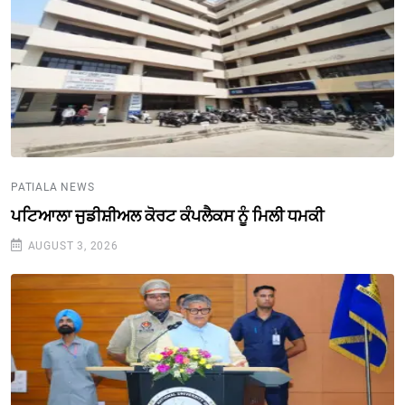
PATIALA NEWS
ਪਟਿਆਲਾ ਜੁਡੀਸ਼ੀਅਲ ਕੋਰਟ ਕੰਪਲੈਕਸ ਨੂੰ ਮਿਲੀ ਧਮਕੀ
AUGUST 3, 2026