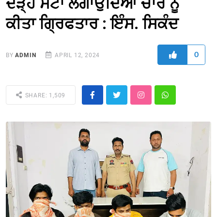
ਦੜੇ੍ਹ ਸੱਟਾ ਲਗਾਉਂਦਿਆਂ ਚਾਰ ਨੂੰ
ਕੀਤਾ ਗਿ੍ਰਫਤਾਰ : ਇੰਸ. ਸਿਕੰਦ
0
BY
ADMIN
APRIL 12, 2024
SHARE: 1,509