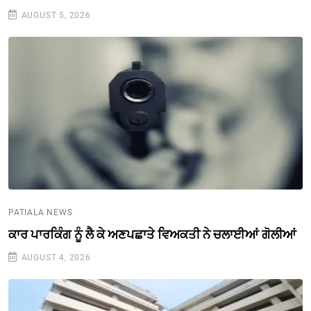
AUGUST 5, 2026
PATIALA NEWS
ਕਾਰ ਪਾਰਕਿੰਗ ਨੂੰ ਲੈ ਕੇ ਅਣਪਛਾਤੇ ਵਿਅਕਤੀ ਨੇ ਚਲਾਈਆਂ ਗੋਲੀਆਂ
AUGUST 4, 2026