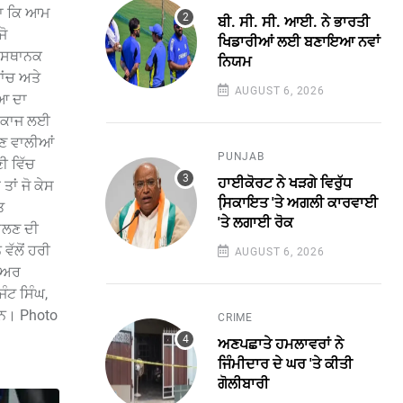
ਿਹਾ ਕਿ ਆਮ
ਬੀ. ਸੀ. ਸੀ. ਆਈ. ਨੇ ਭਾਰਤੀ
ਜੋ
ਖਿਡਾਰੀਆਂ ਲਈ ਬਣਾਇਆ ਨਵਾਂ
ੇ ਸਥਾਨਕ
ਨਿਯਮ
ਾਂਚ ਅਤੇ
AUGUST 6, 2026
ੀਆ ਦਾ
ਮ ਕਾਜ ਲਈ
ਹੋਣ ਵਾਲੀਆਂ
PUNJAB
ੀ ਵਿੱਚ
ਹਾਈਕੋਰਟ ਨੇ ਖੜਗੇ ਵਿਰੁੱਧ
ਾਂ ਜੋ ਕੇਸ
ਸਿ਼ਕਾਇਤ 'ਤੇ ਅਗਲੀ ਕਾਰਵਾਈ
ਤ
'ਤੇ ਲਗਾਈ ਰੋਕ
ਮੂਲਣ ਦੀ
ਵੱਲੋਂ ਹਰੀ
AUGUST 6, 2026
ਨੀਅਰ
ਟ ਸਿੰਘ,
ਨ। Photo
CRIME
ਅਣਪਛਾਤੇ ਹਮਲਾਵਰਾਂ ਨੇ
ਜਿੰਮੀਦਾਰ ਦੇ ਘਰ 'ਤੇ ਕੀਤੀ
ਗੋਲੀਬਾਰੀ