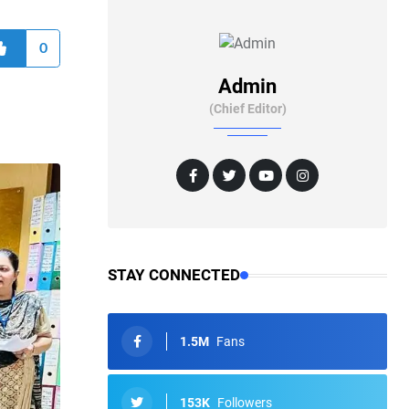
0
Admin
(Chief Editor)
STAY CONNECTED
1.5M
Fans
153K
Followers