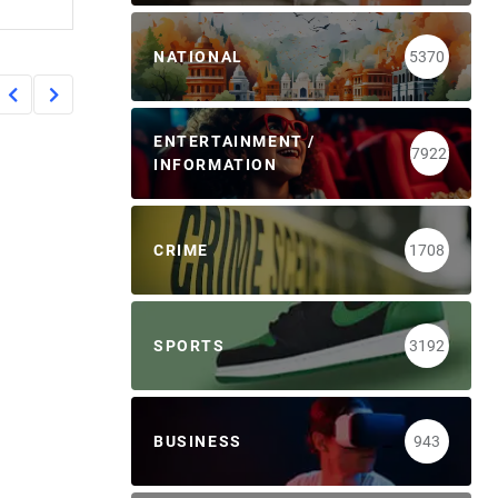
NATIONAL
5370
ENTERTAINMENT /
7922
INFORMATION
CRIME
1708
SPORTS
3192
BUSINESS
943