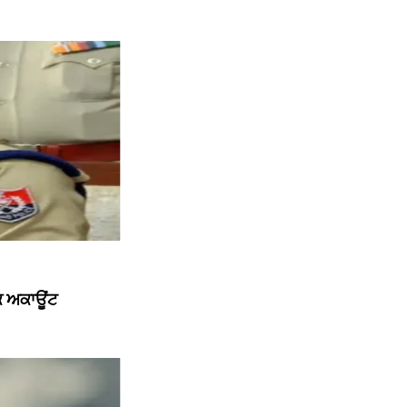
ੱਕ ਅਕਾਊਂਟ