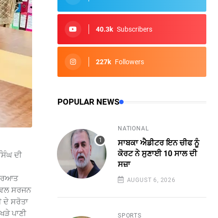
40.3k
Subscribers
227k
Followers
POPULAR NEWS
NATIONAL
ਸਾਬਕਾ ਐਡੀਟਰ ਇਨ ਚੀਫ ਨੂੰ
ਕੋਰਟ ਨੇ ਸੁਣਾਈ 10 ਸਾਲ ਦੀ
ਸਿੰਘ ਦੀ
ਸਜ਼ਾ
 ਸ਼ੁਰਆਤ
AUGUST 6, 2026
ਸਿਵਲ ਸਰਜਨ
 ਦੇ ਸਰੋਤਾ
ਖੜੇ ਪਾਣੀ
SPORTS