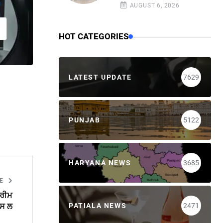
AUGUST 6, 2026
HOT CATEGORIES
LATEST UPDATE
7629
PUNJAB
5122
HARYANA NEWS
3685
LE
ਪਰੀਮ
PATIALA NEWS
2471
ਪਸ ਲ