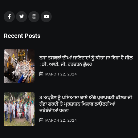
Recent Posts
ਨਸਾ ਤਸਕਰਾਂ ਦੀਆਂ ਜਾਇਦਾਦਾਂ ਨੂੰ ਕੀਤਾ ਜਾ ਰਿਹਾ ਹੈ ਸੀਲ
: ਡੀ. ਆਈ. ਜੀ. ਹਰਚਰਨ ਭੁੱਲਰ
MARCH 22, 2024
3 ਅਪ੍ਰੈਲ ਨੂੰ ਪਸਿਆਣਾ ਥਾਣੇ ਅੱਗੇ ਪ੍ਰਾਪਰਟੀ ਡੀਲਰ ਦੀ
ਗੁੰਡਾ ਗਰਦੀ ਤੇ ਪ੍ਰਸ਼ਾਸ਼ਨ ਖਿਲਾਫ ਲਾਉਣਗੀਆਂ
ਜਥੇਬੰਦੀਆਂ ਧਰਨਾ
MARCH 22, 2024