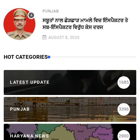
PUNJAB
ਸਬੂਤਾਂ ਨਾਲ ਛੇੜਛਾੜ ਮਾਮਲੇ ਵਿਚ ਇੰਸਪੈਕਟਰ ਤੇ
ਸਬ-ਇੰਸਪੈਕਟਰ ਵਿਰੁੱਧ ਕੇਸ ਦਰਜ
AUGUST 8, 2026
HOT CATEGORIES
LATEST UPDATE
1685
PUNJAB
3396
HARYANA NEWS
2900