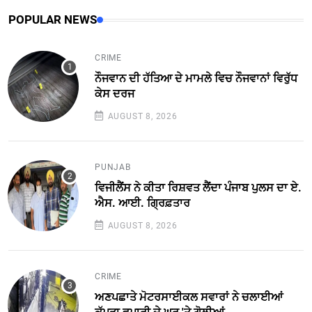
POPULAR NEWS
CRIME
ਨੌਜਵਾਨ ਦੀ ਹੱਤਿਆ ਦੇ ਮਾਮਲੇ ਵਿਚ ਨੌਜਵਾਨਾਂ ਵਿਰੁੱਧ
ਕੇਸ ਦਰਜ
AUGUST 8, 2026
PUNJAB
ਵਿਜੀਲੈਂਸ ਨੇ ਕੀਤਾ ਰਿਸ਼ਵਤ ਲੈਂਦਾ ਪੰਜਾਬ ਪੁਲਸ ਦਾ ਏ.
ਐਸ. ਆਈ. ਗ੍ਰਿਫ਼ਤਾਰ
AUGUST 8, 2026
CRIME
ਅਣਪਛਾਤੇ ਮੋਟਰਸਾਈਕਲ ਸਵਾਰਾਂ ਨੇ ਚਲਾਈਆਂ