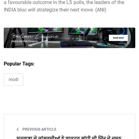
a favourable outcome in the LS polls, the leaders of the
INDIA bloc will strategize their next move. (ANI)
Popular Tags:
modi
PREVIOUS ARTICLE
ਸ਼ੁਤਰਾਣਾ ਦੇ ਕਾਂਗਰਸੀਆਂ ਨੇ ਡਾਕਟਰ ਗਾਂਧੀ ਦੀ ਜਿੱਤ ਦੇ ਜਸ਼ਨ