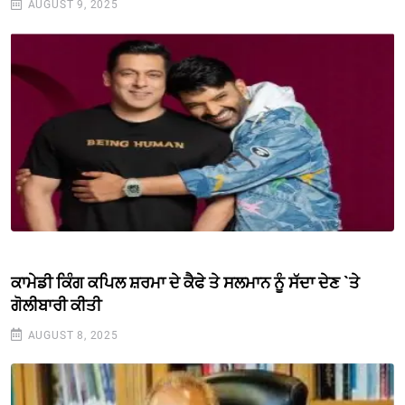
AUGUST 9, 2025
ਕਾਮੇਡੀ ਕਿੰਗ ਕਪਿਲ ਸ਼ਰਮਾ ਦੇ ਕੈਫੇ ਤੇ ਸਲਮਾਨ ਨੂੰ ਸੱਦਾ ਦੇਣ `ਤੇ
ਗੋਲੀਬਾਰੀ ਕੀਤੀ
AUGUST 8, 2025