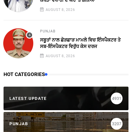
ਕੱਪੜਾ ਵਪਾਰੀ ਦੇ ਘਰ 'ਤੇ ਗੋਲੀਆਂ
AUGUST 8, 2026
PUNJAB
ਸਬੂਤਾਂ ਨਾਲ ਛੇੜਛਾੜ ਮਾਮਲੇ ਵਿਚ ਇੰਸਪੈਕਟਰ ਤੇ
ਸਬ-ਇੰਸਪੈਕਟਰ ਵਿਰੁੱਧ ਕੇਸ ਦਰਜ
AUGUST 8, 2026
HOT CATEGORIES
LATEST UPDATE
4931
PUNJAB
3207