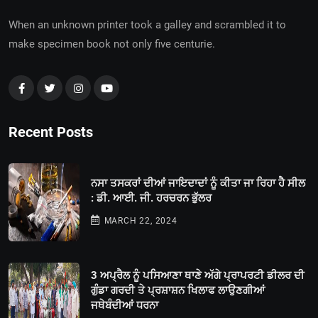
When an unknown printer took a galley and scrambled it to
make specimen book not only five centurie.
Recent Posts
ਨਸਾ ਤਸਕਰਾਂ ਦੀਆਂ ਜਾਇਦਾਦਾਂ ਨੂੰ ਕੀਤਾ ਜਾ ਰਿਹਾ ਹੈ ਸੀਲ
: ਡੀ. ਆਈ. ਜੀ. ਹਰਚਰਨ ਭੁੱਲਰ
MARCH 22, 2024
3 ਅਪ੍ਰੈਲ ਨੂੰ ਪਸਿਆਣਾ ਥਾਣੇ ਅੱਗੇ ਪ੍ਰਾਪਰਟੀ ਡੀਲਰ ਦੀ
ਗੁੰਡਾ ਗਰਦੀ ਤੇ ਪ੍ਰਸ਼ਾਸ਼ਨ ਖਿਲਾਫ ਲਾਉਣਗੀਆਂ
ਜਥੇਬੰਦੀਆਂ ਧਰਨਾ