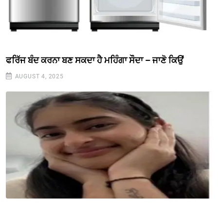
ਫਰਿੱਜ ਬੰਦ ਕਰਨਾ ਬਣ ਸਕਦਾ ਹੈ ਮਹਿੰਗਾ ਸੌਦਾ – ਜਾਣੋ ਕਿਉਂ
AUGUST 4, 2025