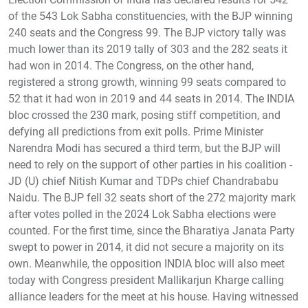
of the 543 Lok Sabha constituencies, with the BJP winning
240 seats and the Congress 99. The BJP victory tally was
much lower than its 2019 tally of 303 and the 282 seats it
had won in 2014. The Congress, on the other hand,
registered a strong growth, winning 99 seats compared to
52 that it had won in 2019 and 44 seats in 2014. The INDIA
bloc crossed the 230 mark, posing stiff competition, and
defying all predictions from exit polls. Prime Minister
Narendra Modi has secured a third term, but the BJP will
need to rely on the support of other parties in his coalition -
JD (U) chief Nitish Kumar and TDPs chief Chandrababu
Naidu. The BJP fell 32 seats short of the 272 majority mark
after votes polled in the 2024 Lok Sabha elections were
counted. For the first time, since the Bharatiya Janata Party
swept to power in 2014, it did not secure a majority on its
own. Meanwhile, the opposition INDIA bloc will also meet
today with Congress president Mallikarjun Kharge calling
alliance leaders for the meet at his house. Having witnessed