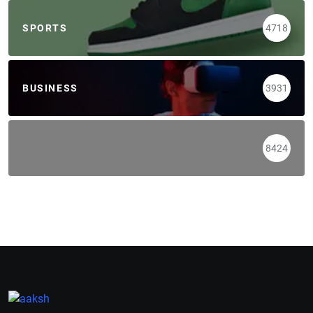
SPORTS
4718
BUSINESS
3931
8424