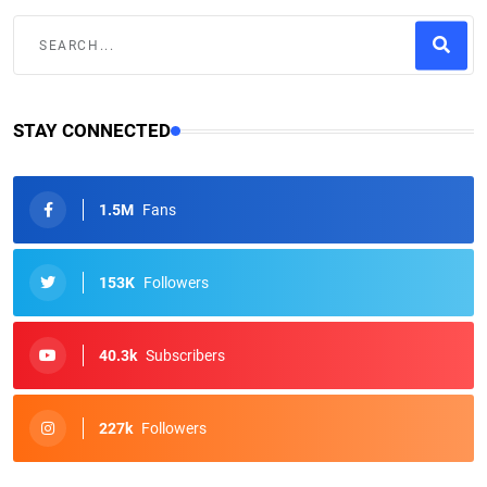
STAY CONNECTED
1.5M
Fans
153K
Followers
40.3k
Subscribers
227k
Followers