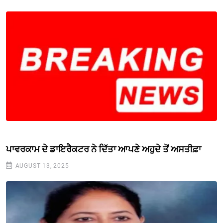
ਪਾਵਰਕਾਮ ਦੇ ਡਾਇਰੈਕਟਰ ਨੇ ਦਿੱਤਾ ਆਪਣੇ ਅਹੁਦੇ ਤੋਂ ਅਸਤੀਫ਼ਾ
AUGUST 13, 2025