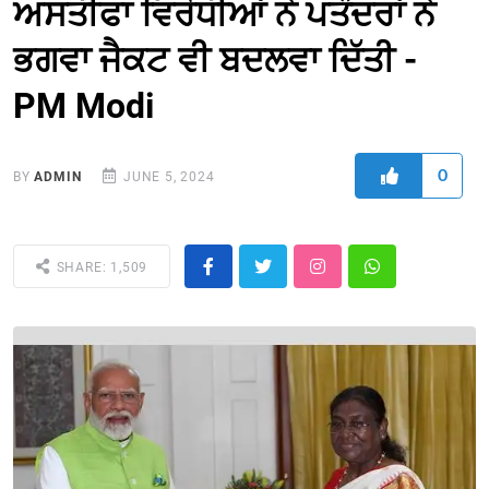
ਅਸਤੀਫਾ ਵਿਰੋਧੀਆਂ ਨੇ ਪਤੰਦਰਾਂ ਨੇ
ਭਗਵਾ ਜੈਕਟ ਵੀ ਬਦਲਵਾ ਦਿੱਤੀ -
PM Modi
0
BY
ADMIN
JUNE 5, 2024
SHARE: 1,509