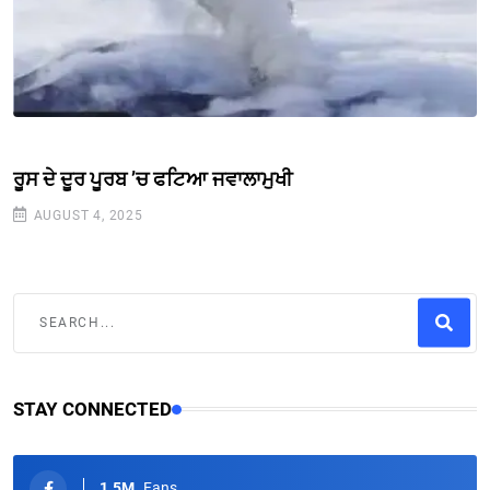
ਰੂਸ ਦੇ ਦੂਰ ਪੂਰਬ ’ਚ ਫਟਿਆ ਜਵਾਲਾਮੁਖੀ
AUGUST 4, 2025
STAY CONNECTED
1.5M
Fans