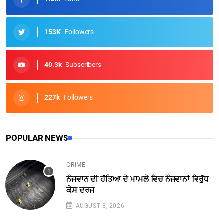
153K
Followers
40.3k
Subscribers
227k
Followers
POPULAR NEWS
CRIME
ਨੌਜਵਾਨ ਦੀ ਹੱਤਿਆ ਦੇ ਮਾਮਲੇ ਵਿਚ ਨੌਜਵਾਨਾਂ ਵਿਰੁੱਧ
ਕੇਸ ਦਰਜ
AUGUST 8, 2026