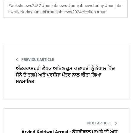
#aakshnews24*7 #punjabnews #punjabnewstoday #punjabn
ewslivetodaypunjabi #punjabnews2024election #pun
PREVIOUS ARTICLE
ਅੰਤਰਰਾਸ਼ਟਰੀ ਲੇਖਕ ਅਨਿਲ ਕੁਮਾਰ ਭਾਰਤੀ ਨੂੰ ਨੇਪਾਲ ਵਿੱਚ
ਸੋਨੇ ਦੇ ਤਗਮੇ ਅਤੇ ਪ੍ਰਸ਼ੰਸਾ ਪੱਤਰ ਨਾਲ ਕੀਤਾ ਗਿਆ
ਸਨਮਾਨਿਤ
NEXT ARTICLE
Arvind Kejriwal Arrest : ਕੇਜਰੀਵਾਲ ਮਾਮਲੇ ਦੀ ਅੱਜ