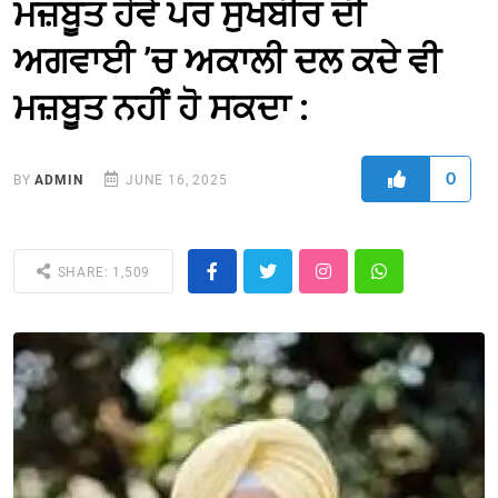
ਮਜ਼ਬੂਤ ਹੋਵੇ ਪਰ ਸੁਖਬੀਰ ਦੀ
ਅਗਵਾਈ ’ਚ ਅਕਾਲੀ ਦਲ ਕਦੇ ਵੀ
ਮਜ਼ਬੂਤ ਨਹੀਂ ਹੋ ਸਕਦਾ :
0
BY
ADMIN
JUNE 16, 2025
SHARE: 1,509