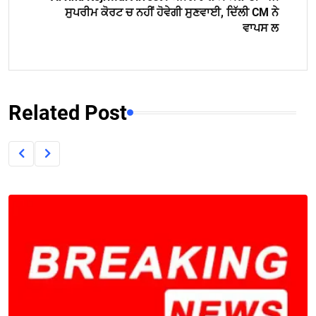
ਸੁਪਰੀਮ ਕੋਰਟ ਚ ਨਹੀਂ ਹੋਵੇਗੀ ਸੁਣਵਾਈ, ਦਿੱਲੀ CM ਨੇ
ਵਾਪਸ ਲ
Related Post