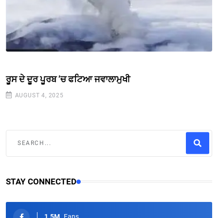
ਰੂਸ ਦੇ ਦੂਰ ਪੂਰਬ ’ਚ ਫਟਿਆ ਜਵਾਲਾਮੁਖੀ
AUGUST 4, 2025
STAY CONNECTED
1.5M
Fans