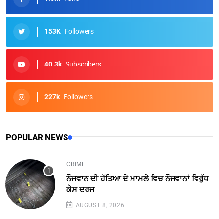
153K
Followers
40.3k
Subscribers
227k
Followers
POPULAR NEWS
CRIME
ਨੌਜਵਾਨ ਦੀ ਹੱਤਿਆ ਦੇ ਮਾਮਲੇ ਵਿਚ ਨੌਜਵਾਨਾਂ ਵਿਰੁੱਧ
ਕੇਸ ਦਰਜ
AUGUST 8, 2026