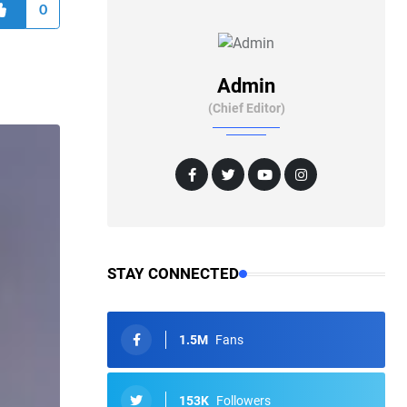
0
Admin
(Chief Editor)
STAY CONNECTED
1.5M
Fans
153K
Followers