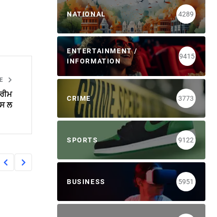
NATIONAL
4289
ENTERTAINMENT /
9415
INFORMATION
LE
ਪਰੀਮ
CRIME
3773
ਪਸ ਲ
SPORTS
9122
BUSINESS
5951