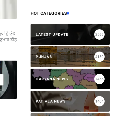
HOT CATEGORIES
 ਨੂੰ ਕੁੱਲ
LATEST UPDATE
2599
ੁਮਾਰ ਟੀਨੂੰ
PUNJAB
4180
HARYANA NEWS
7465
PATIALA NEWS
1404