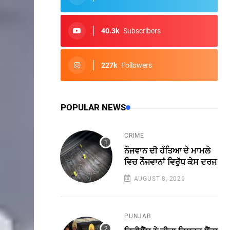
40.3k
Subscribers
227k
Followers
POPULAR NEWS
CRIME
ਨੌਜਵਾਨ ਦੀ ਹੱਤਿਆ ਦੇ ਮਾਮਲੇ
ਵਿਚ ਨੌਜਵਾਨਾਂ ਵਿਰੁੱਧ ਕੇਸ ਦਰਜ
AUGUST 8, 2026
PUNJAB