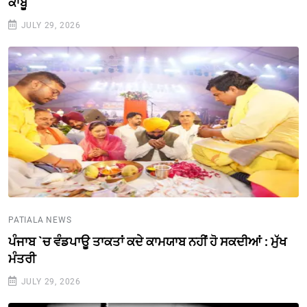
ਕਾਬੂ
JULY 29, 2026
PATIALA NEWS
ਪੰਜਾਬ `ਚ ਵੰਡਪਾਊ ਤਾਕਤਾਂ ਕਦੇ ਕਾਮਯਾਬ ਨਹੀਂ ਹੋ ਸਕਦੀਆਂ : ਮੁੱਖ
ਮੰਤਰੀ
JULY 29, 2026