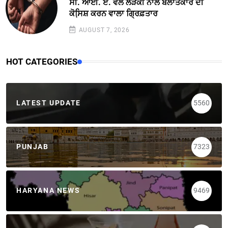
ਸੀ. ਆਈ. ਏ. ਵਲੋਂ ਲੜਕੀ ਨਾਲ ਬਲਾਤਕਾਰ ਦੀ
ਕੋਸਿ਼ਸ਼ ਕਰਨ ਵਾਲਾ ਗ੍ਰਿਫ਼ਤਾਰ
AUGUST 7, 2026
HOT CATEGORIES
LATEST UPDATE
5560
PUNJAB
7323
HARYANA NEWS
9469