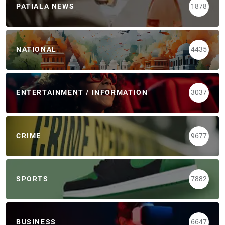
PATIALA NEWS
1878
NATIONAL
4435
ENTERTAINMENT / INFORMATION
3037
CRIME
9677
SPORTS
7882
BUSINESS
6647