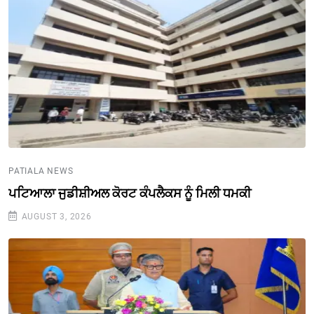
PATIALA NEWS
ਪਟਿਆਲਾ ਜੁਡੀਸ਼ੀਅਲ ਕੋਰਟ ਕੰਪਲੈਕਸ ਨੂੰ ਮਿਲੀ ਧਮਕੀ
AUGUST 3, 2026