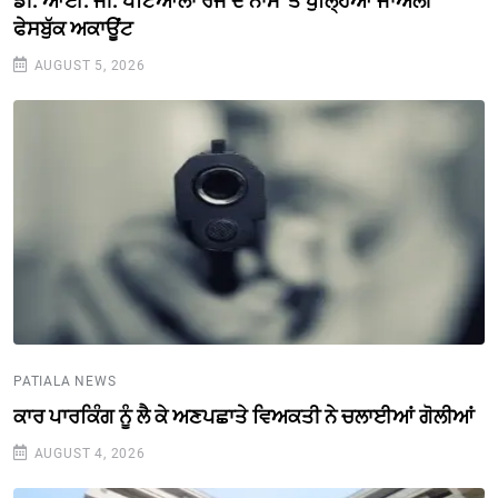
ਡੀ. ਆਈ. ਜੀ. ਪਟਿਆਲਾ ਰੇਂਜ ਦੇ ਨਾਮ 'ਤੇ ਖੁੱਲ੍ਹਿਆ ਜਾਅਲੀ
ਫੇਸਬੁੱਕ ਅਕਾਊਂਟ
AUGUST 5, 2026
PATIALA NEWS
ਕਾਰ ਪਾਰਕਿੰਗ ਨੂੰ ਲੈ ਕੇ ਅਣਪਛਾਤੇ ਵਿਅਕਤੀ ਨੇ ਚਲਾਈਆਂ ਗੋਲੀਆਂ
AUGUST 4, 2026