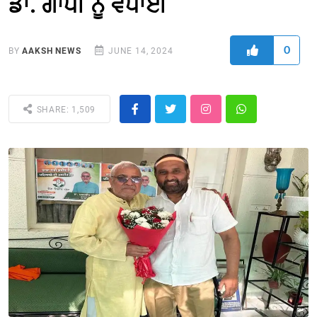
ਡਾ. ਗਾਂਧੀ ਨੂੰ ਵਧਾਈ
0
BY
AAKSH NEWS
JUNE 14, 2024
SHARE: 1,509