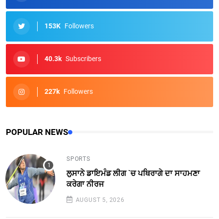
153K
Followers
40.3k
Subscribers
227k
Followers
POPULAR NEWS
SPORTS
ਲੁਸਾਨੇ ਡਾਇਮੰਡ ਲੀਗ `ਚ ਪਥਿਰਾਗੇ ਦਾ ਸਾਹਮਣਾ
ਕਰੇਗਾ ਨੀਰਜ
AUGUST 5, 2026