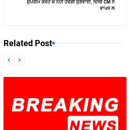
ਸੁਪਰੀਮ ਕੋਰਟ ਚ ਨਹੀਂ ਹੋਵੇਗੀ ਸੁਣਵਾਈ, ਦਿੱਲੀ CM ਨੇ
ਵਾਪਸ ਲ
Related Post