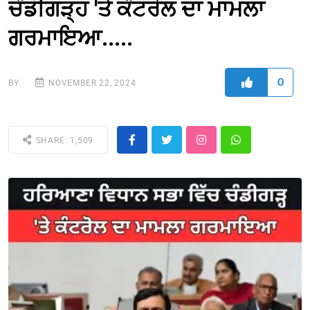
ਚੰਡੀਗੜ੍ਹ 'ਤੇ ਕੰਟਰੋਲ ਦਾ ਮਾਮਲਾ
ਗਰਮਾਇਆ.....
0
BY
NOVEMBER 22, 2024
SHARE: 1,509