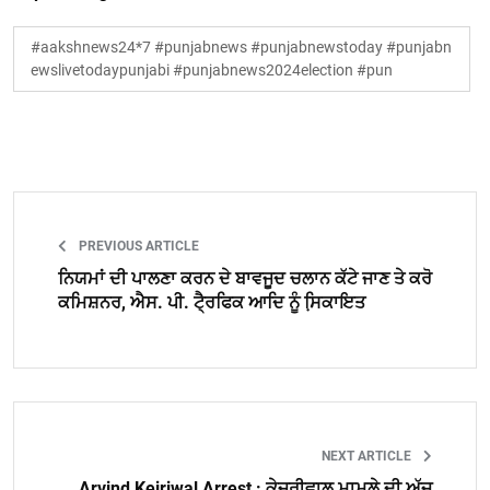
#aakshnews24*7 #punjabnews #punjabnewstoday #punjabn
ewslivetodaypunjabi #punjabnews2024election #pun
PREVIOUS ARTICLE
ਨਿਯਮਾਂ ਦੀ ਪਾਲਣਾ ਕਰਨ ਦੇ ਬਾਵਜੂਦ ਚਲਾਨ ਕੱਟੇ ਜਾਣ ਤੇ ਕਰੋ
ਕਮਿਸ਼ਨਰ, ਐਸ. ਪੀ. ਟੈ੍ਰਫਿਕ ਆਦਿ ਨੂੰ ਸਿ਼ਕਾਇਤ
NEXT ARTICLE
Arvind Kejriwal Arrest : ਕੇਜਰੀਵਾਲ ਮਾਮਲੇ ਦੀ ਅੱਜ