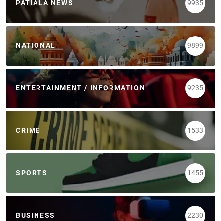
PATIALA NEWS
9935
NATIONAL
9899
ENTERTAINMENT / INFORMATION
9235
CRIME
1533
SPORTS
1455
BUSINESS
2230