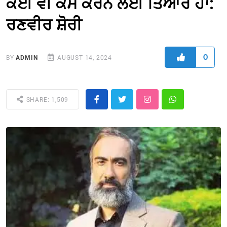
ਕੋਈ ਵੀ ਕੰਮ ਕਰਨ ਲਈ ਤਿਆਰ ਹਾਂ:
ਰਣਵੀਰ ਸ਼ੋਰੀ
0
BY
ADMIN
AUGUST 14, 2024
SHARE: 1,509