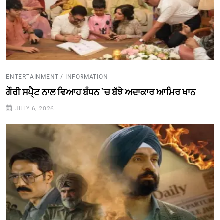
ENTERTAINMENT / INFORMATION
ਗੌਰੀ ਸਪੈ੍ਟ ਨਾਲ ਵਿਆਹ ਬੰਧਨ `ਚ ਬੱਝੇ ਅਦਾਕਾਰ ਆਮਿਰ ਖਾਨ
JULY 6, 2026