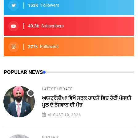
153K
Followers
40.3k
Subscribers
227k
Followers
POPULAR NEWS
LATEST UPDATE
ਆਸਟ੍ਰੇਲੀਆ ਵਿਖੇ ਸੜਕ ਹਾਦਸੇ ਵਿਚ ਹੋਈ ਪੰਜਾਬੀ
ਮੂਲ ਦੇ ਨੌਜਵਾਨ ਦੀ ਮੌਤ
AUGUST 10, 2026
PUNJAB