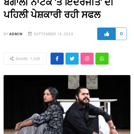
ਬੰਗਾਲੀ ਨਾਟਕ 'ਤੇ ਇੰਦਰਜੀਤ' ਦੀ
ਪਹਿਲੀ ਪੇਸ਼ਕਾਰੀ ਰਹੀ ਸਫਲ
0
BY
ADMIN
SEPTEMBER 19, 2024
SHARE: 1,509