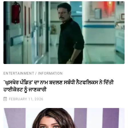
ENTERTAINMENT / INFORMATION
`ਘੁਸਖੋਰ ਪੰਡਿਤ’ ਦਾ ਨਾਮ ਬਦਲਣ ਸਬੰਧੀ ਨੈਟਫਲਿਕਸ ਨੇ ਦਿੱਤੀ
ਹਾਈਕੋਰਟ ਨੂੰ ਜਾਣਕਾਰੀ
FEBRUARY 11, 2026