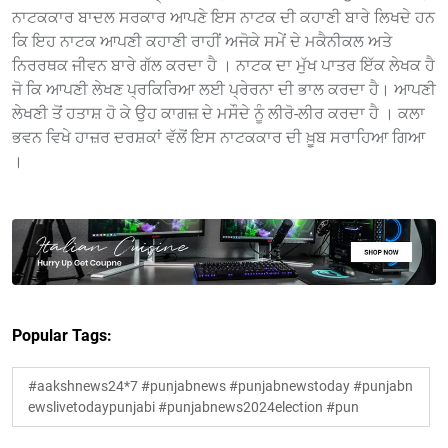
ਨਾਟਕਕਾਰ ਬਾਦਲ ਸਰਕਾਰ ਆਪਣੇ ਇਸ ਨਾਟਕ ਦੀ ਕਹਾਣੀ ਬਾਰੇ ਲਿਖਦੇ ਹਨ
ਕਿ ਇਹ ਨਾਟਕ ਆਪਣੀ ਕਹਾਣੀ ਰਾਹੀਂ ਅਜੋਕੇ ਸਮੇਂ ਦੇ ਮਕੈਨੀਕਲ ਅਤੇ
ਨਿਰਰਥਕ ਜੀਵਨ ਬਾਰੇ ਗੱਲ ਕਰਦਾ ਹੈ । ਨਾਟਕ ਦਾ ਮੁੱਖ ਪਾਤਰ ਇੱਕ ਲੇਖਕ ਹੈ
ਜੋ ਕਿ ਆਪਣੀ ਲੇਖਣ ਪ੍ਰਕਿਰਿਆ ਲਈ ਪ੍ਰੇਰਨਾ ਦੀ ਭਾਲ ਕਰਦਾ ਹੈ। ਆਪਣੀ
ਲੇਖਣੀ ਤੋਂ ਹਤਾਸ਼ ਹੋ ਕੇ ਉਹ ਕਾਗਜ਼ ਦੇ ਮਸੌਦੇ ਨੂੰ ਲੀਰੋ-ਲੀਰ ਕਰਦਾ ਹੈ । ਕਲਾ
ਭਵਨ ਵਿਖੇ ਹਾਜ਼ਰ ਦਰਸ਼ਕਾਂ ਵੱਲੋਂ ਇਸ ਨਾਟਕਕਾਰ ਦੀ ਖ਼ੂਬ ਸਰਾਹਿਆ ਗਿਆ
।
Popular Tags:
#aakshnews24*7 #punjabnews #punjabnewstoday #punjabn
ewslivetodaypunjabi #punjabnews2024election #pun