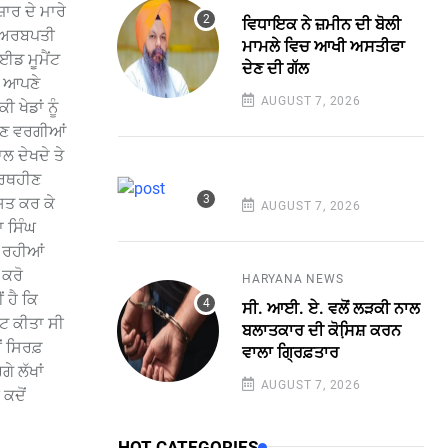
ਾਰ ਦੇ ਮਾਰੇ
ਵਿਧਾਇਕ ਨੇ ਜ਼ਮੀਨ ਦੀ ਬੋਲੀ
ਈ ਅਰਬਪਤੀ
ਮਾਮਲੇ ਵਿਚ ਆਖੀ ਅਸਤੀਫਾ
ਈਡ ਮੂਮੈਂਟ
ਦੇਣ ਦੀ ਗੱਲ
ਨੇ ਆਪਣੇ
AUGUST 7, 2026
ਖੇਡਾਂ ਨੂੰ
ਿਲਣ ਵਰਗੀਆਂ
ਲ ਦੇਖਦੇ ਤੇ
 ਅਰਥਹੀਣ
ਸਤ ਕਰ ਕੇ
AUGUST 7, 2026
ਾ ਸਿੰਘ
ਾ ਰਹੀਆਂ
 ਕਰੋ
HARYANA NEWS
ਂ ਹੈ ਕਿ
ਸੀ. ਆਈ. ਏ. ਵਲੋਂ ਲੜਕੀ ਨਾਲ
ੀਟ ਕੀਤਾ ਸੀ
ਬਲਾਤਕਾਰ ਦੀ ਕੋਸਿ਼ਸ਼ ਕਰਨ
ਂ ਸਿਰਫ਼
ਵਾਲਾ ਗ੍ਰਿਫ਼ਤਾਰ
ੇ ਲੱਖਾਂ
AUGUST 7, 2026
ਕਦੋਂ
HOT CATEGORIES