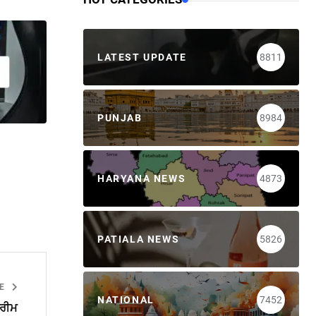
LATEST UPDATE
8811
PUNJAB
8984
HARYANA NEWS
4873
PATIALA NEWS
5826
LE
NATIONAL
7452
ਪਰੀਮ