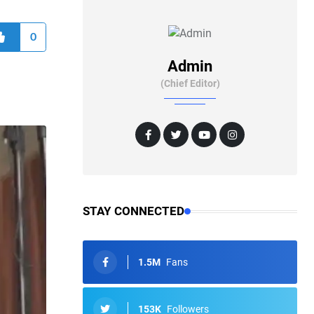
0
Admin
(Chief Editor)
STAY CONNECTED
1.5M
Fans
153K
Followers