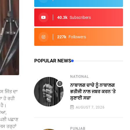
40.3k
Subscribers
227k
Followers
POPULAR NEWS
NATIONAL
ਨਾਬਾਲਗ ਚਾਚੇ ਨੂੰ ਨਾਬਾਲਗ
ਸ ਜਿੱਤ ਦਾ
ਭਤੀਜੀ ਨਾਲ ਜਬਰ ਕਰਨ 'ਤੇ
ਸੁਣਾਈ ਸਜ਼ਾ
ਾ ਹੋ ਰਹੀ
 ਹੈ।
AUGUST 7, 2026
ਖਿਆ,
 ਆਪਣੀ ਪਛਾਣ
ਿਸ ਤਰ੍ਹਾਂ
PUNJAB