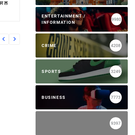
ਪਸ ਲ
ENTERTAINMENT /
9980
INFORMATION
CRIME
4208
SPORTS
3249
BUSINESS
7773
9397