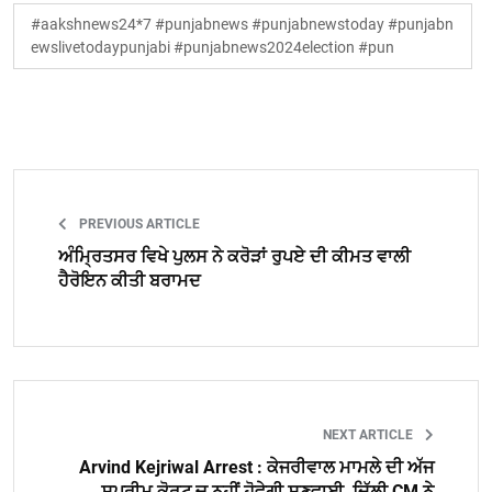
#aakshnews24*7 #punjabnews #punjabnewstoday #punjabn
ewslivetodaypunjabi #punjabnews2024election #pun
PREVIOUS ARTICLE
ਅੰਮ੍ਰਿਤਸਰ ਵਿਖੇ ਪੁਲਸ ਨੇ ਕਰੋੜਾਂ ਰੁਪਏ ਦੀ ਕੀਮਤ ਵਾਲੀ
ਹੈਰੋਇਨ ਕੀਤੀ ਬਰਾਮਦ
NEXT ARTICLE
Arvind Kejriwal Arrest : ਕੇਜਰੀਵਾਲ ਮਾਮਲੇ ਦੀ ਅੱਜ
ਸੁਪਰੀਮ ਕੋਰਟ ਚ ਨਹੀਂ ਹੋਵੇਗੀ ਸੁਣਵਾਈ, ਦਿੱਲੀ CM ਨੇ