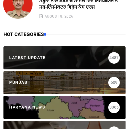
ਸਬੂਤਾਂ ਨਾਲ ਛੇੜਛਾੜ ਮਾਮਲੇ ਵਿਚ ਇੰਸਪੈਕਟਰ ਤੇ
ਸਬ-ਇੰਸਪੈਕਟਰ ਵਿਰੁੱਧ ਕੇਸ ਦਰਜ
AUGUST 8, 2026
HOT CATEGORIES
LATEST UPDATE
4487
PUNJAB
609
HARYANA NEWS
3065