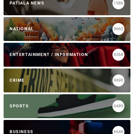
PATIALA NEWS
1586
NATIONAL
9662
ENTERTAINMENT / INFORMATION
6368
CRIME
9990
SPORTS
6489
BUSINESS
6648