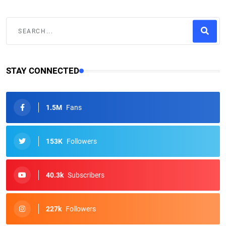
STAY CONNECTED
1.5M
Fans
153K
Followers
40.3k
Subscribers
227k
Followers