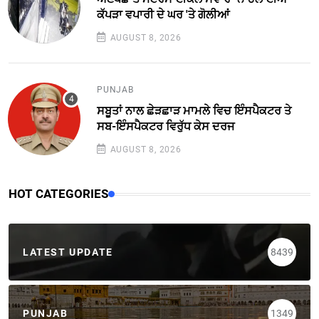
ਕੱਪੜਾ ਵਪਾਰੀ ਦੇ ਘਰ 'ਤੇ ਗੋਲੀਆਂ
AUGUST 8, 2026
PUNJAB
ਸਬੂਤਾਂ ਨਾਲ ਛੇੜਛਾੜ ਮਾਮਲੇ ਵਿਚ ਇੰਸਪੈਕਟਰ ਤੇ
ਸਬ-ਇੰਸਪੈਕਟਰ ਵਿਰੁੱਧ ਕੇਸ ਦਰਜ
AUGUST 8, 2026
HOT CATEGORIES
LATEST UPDATE
8439
PUNJAB
1349