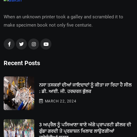
When an unknown printer took a galley and scrambled it to
make specimen book not only five centurie.
Recent Posts
ਨਸਾ ਤਸਕਰਾਂ ਦੀਆਂ ਜਾਇਦਾਦਾਂ ਨੂੰ ਕੀਤਾ ਜਾ ਰਿਹਾ ਹੈ ਸੀਲ
: ਡੀ. ਆਈ. ਜੀ. ਹਰਚਰਨ ਭੁੱਲਰ
MARCH 22, 2024
3 ਅਪ੍ਰੈਲ ਨੂੰ ਪਸਿਆਣਾ ਥਾਣੇ ਅੱਗੇ ਪ੍ਰਾਪਰਟੀ ਡੀਲਰ ਦੀ
ਗੁੰਡਾ ਗਰਦੀ ਤੇ ਪ੍ਰਸ਼ਾਸ਼ਨ ਖਿਲਾਫ ਲਾਉਣਗੀਆਂ