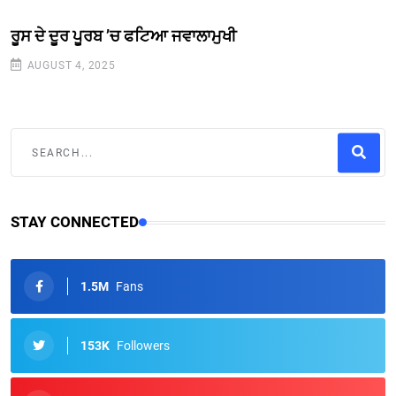
ਰੂਸ ਦੇ ਦੂਰ ਪੂਰਬ ’ਚ ਫਟਿਆ ਜਵਾਲਾਮੁਖੀ
AUGUST 4, 2025
STAY CONNECTED
1.5M
Fans
153K
Followers