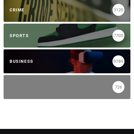
CRIME
3120
SPORTS
7705
BUSINESS
9789
726