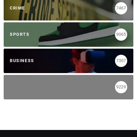
CRIME
7467
SPORTS
9065
BUSINESS
7307
9229