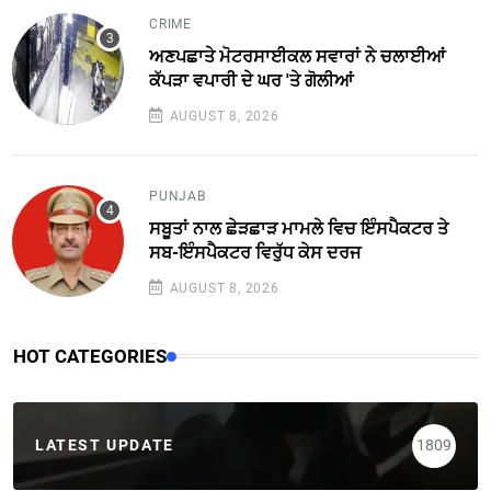
CRIME
ਅਣਪਛਾਤੇ ਮੋਟਰਸਾਈਕਲ ਸਵਾਰਾਂ ਨੇ ਚਲਾਈਆਂ
ਕੱਪੜਾ ਵਪਾਰੀ ਦੇ ਘਰ 'ਤੇ ਗੋਲੀਆਂ
AUGUST 8, 2026
PUNJAB
ਸਬੂਤਾਂ ਨਾਲ ਛੇੜਛਾੜ ਮਾਮਲੇ ਵਿਚ ਇੰਸਪੈਕਟਰ ਤੇ
ਸਬ-ਇੰਸਪੈਕਟਰ ਵਿਰੁੱਧ ਕੇਸ ਦਰਜ
AUGUST 8, 2026
HOT CATEGORIES
LATEST UPDATE
1809