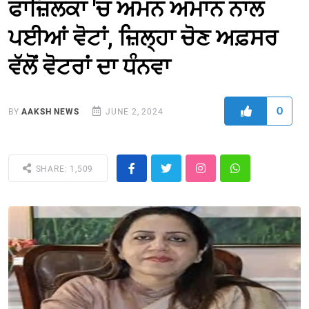
ਫਾਜ਼ਿਲਕਾ 'ਚ ਅਮਨ ਅਮਾਨ ਨਾਲ
ਪਈਆਂ ਵੋਟਾਂ, ਜ਼ਿਲ੍ਹਾ ਚੋਣ ਅਫ਼ਸਰ
ਵੱਲੋਂ ਵੋਟਰਾਂ ਦਾ ਧੰਨਵਾ
0
BY
AAKSH NEWS
JUNE 2, 2024
SHARE: 1,509