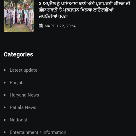
3 ਅਪ੍ਰੈਲ ਨੂੰ ਪਸਿਆਣਾ ਥਾਣੇ ਅੱਗੇ ਪ੍ਰਾਪਰਟੀ ਡੀਲਰ ਦੀ
ਗੁੰਡਾ ਗਰਦੀ ਤੇ ਪ੍ਰਸ਼ਾਸ਼ਨ ਖਿਲਾਫ ਲਾਉਣਗੀਆਂ
ਜਥੇਬੰਦੀਆਂ ਧਰਨਾ
MARCH 22, 2024
Categories
Latest update
Punjab
Haryana News
Patiala News
National
Entertainment / Information