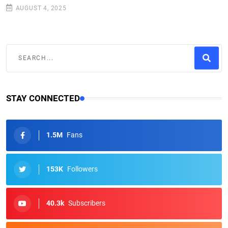
AUGUST 4, 2025
STAY CONNECTED
1.5M
Fans
153K
Followers
40.3k
Subscribers