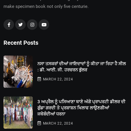
make specimen book not only five centurie.
Recent Posts
ਨਸਾ ਤਸਕਰਾਂ ਦੀਆਂ ਜਾਇਦਾਦਾਂ ਨੂੰ ਕੀਤਾ ਜਾ ਰਿਹਾ ਹੈ ਸੀਲ
: ਡੀ. ਆਈ. ਜੀ. ਹਰਚਰਨ ਭੁੱਲਰ
MARCH 22, 2024
3 ਅਪ੍ਰੈਲ ਨੂੰ ਪਸਿਆਣਾ ਥਾਣੇ ਅੱਗੇ ਪ੍ਰਾਪਰਟੀ ਡੀਲਰ ਦੀ
ਗੁੰਡਾ ਗਰਦੀ ਤੇ ਪ੍ਰਸ਼ਾਸ਼ਨ ਖਿਲਾਫ ਲਾਉਣਗੀਆਂ
ਜਥੇਬੰਦੀਆਂ ਧਰਨਾ
MARCH 22, 2024