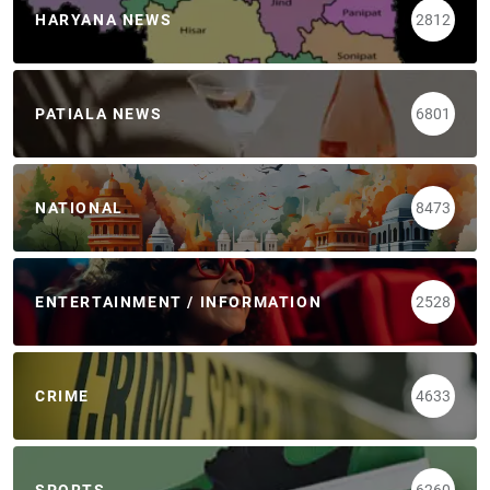
HARYANA NEWS
2812
PATIALA NEWS
6801
NATIONAL
8473
ENTERTAINMENT / INFORMATION
2528
CRIME
4633
SPORTS
6260