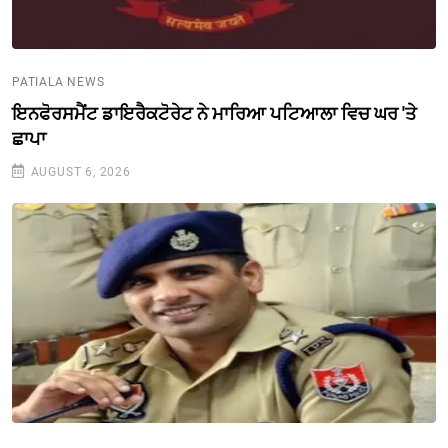
PATIALA NEWS
ਇਨਫੋਰਸਮੈਂਟ ਡਾਇਰੈਕਟੋਰੇਟ ਨੇ ਮਾਰਿਆ ਪਟਿਆਲਾ ਵਿਚ ਘਰ 'ਤੇ
ਛਾਪਾ
AUGUST 6, 2026