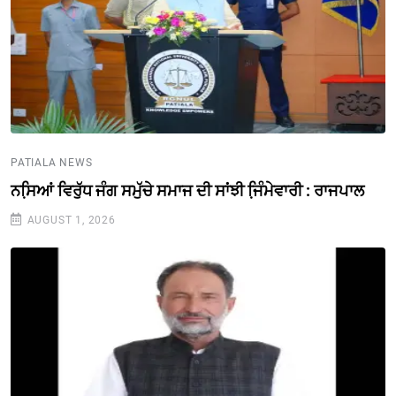
PATIALA NEWS
ਨਸਿ਼ਆਂ ਵਿਰੁੱਧ ਜੰਗ ਸਮੁੱਚੇ ਸਮਾਜ ਦੀ ਸਾਂਝੀ ਜਿ਼ੰਮੇਵਾਰੀ : ਰਾਜਪਾਲ
AUGUST 1, 2026