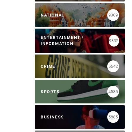
NATIONAL
9309
ENTERTAINMENT /
9332
INFORMATION
CRIME
5642
SPORTS
4585
BUSINESS
5885