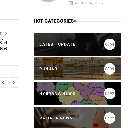
AUGUST 6, 2026
HOT CATEGORIES
LE
ਪਰੀਮ
LATEST UPDATE
6754
ਪਸ ਲ
PUNJAB
8399
HARYANA NEWS
8692
PATIALA NEWS
8425