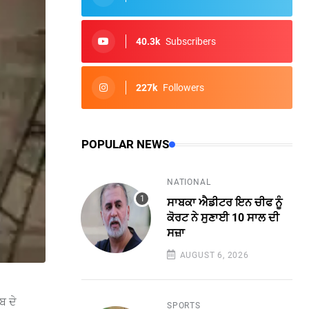
40.3k
Subscribers
227k
Followers
POPULAR NEWS
NATIONAL
ਸਾਬਕਾ ਐਡੀਟਰ ਇਨ ਚੀਫ ਨੂੰ
ਕੋਰਟ ਨੇ ਸੁਣਾਈ 10 ਸਾਲ ਦੀ
ਸਜ਼ਾ
AUGUST 6, 2026
ਬ ਦੇ
SPORTS