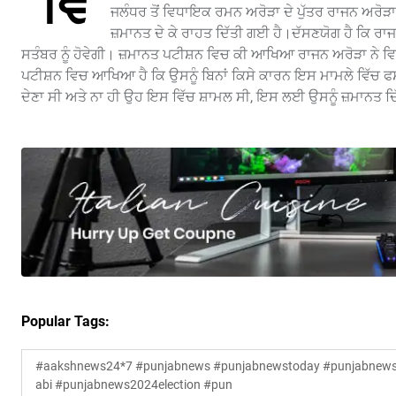
ਵਿ
ਜਲੰਧਰ ਤੋਂ ਵਿਧਾਇਕ ਰਮਨ ਅਰੋੜਾ ਦੇ ਪੁੱਤਰ ਰਾਜਨ ਅਰੋੜਾ
ਜ਼ਮਾਨਤ ਦੇ ਕੇ ਰਾਹਤ ਦਿੱਤੀ ਗਈ ਹੈ।ਦੱਸਣਯੋਗ ਹੈ ਕਿ ਰ
ਸਤੰਬਰ ਨੂੰ ਹੋਵੇਗੀ। ਜ਼ਮਾਨਤ ਪਟੀਸ਼ਨ ਵਿਚ ਕੀ ਆਖਿਆ ਰਾਜਨ ਅਰੋੜਾ ਨੇ 
ਪਟੀਸ਼ਨ ਵਿਚ ਆਖਿਆ ਹੈ ਕਿ ਉਸਨੂੰ ਬਿਨਾਂ ਕਿਸੇ ਕਾਰਨ ਇਸ ਮਾਮਲੇ ਵਿੱਚ ਫ
ਦੇਣਾ ਸੀ ਅਤੇ ਨਾ ਹੀ ਉਹ ਇਸ ਵਿੱਚ ਸ਼ਾਮਲ ਸੀ, ਇਸ ਲਈ ਉਸਨੂੰ ਜ਼ਮਾਨਤ ਦਿ
Popular Tags:
#aakshnews24*7 #punjabnews #punjabnewstoday #punjabnewsl
abi #punjabnews2024election #pun