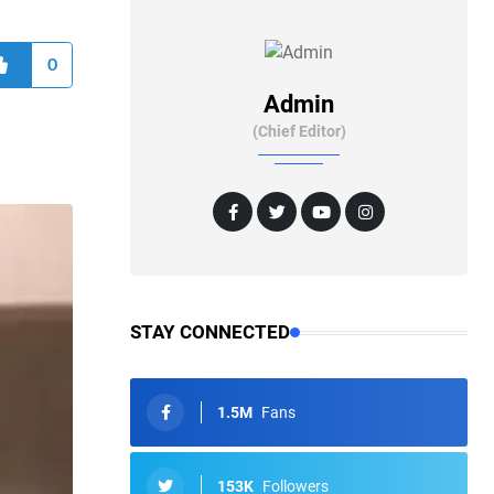
0
Admin
(Chief Editor)
STAY CONNECTED
1.5M
Fans
153K
Followers