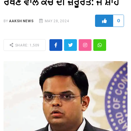
ਰੱਖਣ ਵਾਲੇ ਕੋਚ ਦੀ ਜ਼ਰੂਰਤ: ਜੈ ਸ਼ਾਹ
0
BY
AAKSH NEWS
MAY 28, 2024
SHARE: 1,509