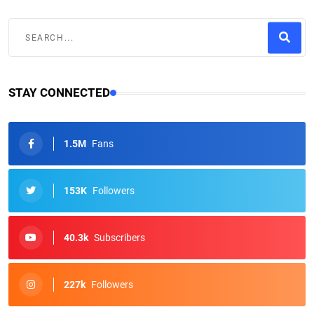
STAY CONNECTED
1.5M
Fans
153K
Followers
40.3k
Subscribers
227k
Followers