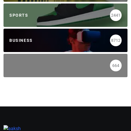
SPORTS
2441
BUSINESS
8712
664