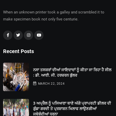
When an unknown printer took a galley and scrambled it to
make specimen book not only five centurie.
Recent Posts
ਨਸਾ ਤਸਕਰਾਂ ਦੀਆਂ ਜਾਇਦਾਦਾਂ ਨੂੰ ਕੀਤਾ ਜਾ ਰਿਹਾ ਹੈ ਸੀਲ
: ਡੀ. ਆਈ. ਜੀ. ਹਰਚਰਨ ਭੁੱਲਰ
MARCH 22, 2024
3 ਅਪ੍ਰੈਲ ਨੂੰ ਪਸਿਆਣਾ ਥਾਣੇ ਅੱਗੇ ਪ੍ਰਾਪਰਟੀ ਡੀਲਰ ਦੀ
ਗੁੰਡਾ ਗਰਦੀ ਤੇ ਪ੍ਰਸ਼ਾਸ਼ਨ ਖਿਲਾਫ ਲਾਉਣਗੀਆਂ
ਜਥੇਬੰਦੀਆਂ ਧਰਨਾ