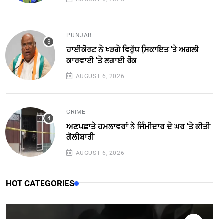
PUNJAB
ਹਾਈਕੋਰਟ ਨੇ ਖੜਗੇ ਵਿਰੁੱਧ ਸਿ਼ਕਾਇਤ 'ਤੇ ਅਗਲੀ
ਕਾਰਵਾਈ 'ਤੇ ਲਗਾਈ ਰੋਕ
AUGUST 6, 2026
CRIME
ਅਣਪਛਾਤੇ ਹਮਲਾਵਰਾਂ ਨੇ ਜਿੰਮੀਦਾਰ ਦੇ ਘਰ 'ਤੇ ਕੀਤੀ
ਗੋਲੀਬਾਰੀ
AUGUST 6, 2026
HOT CATEGORIES