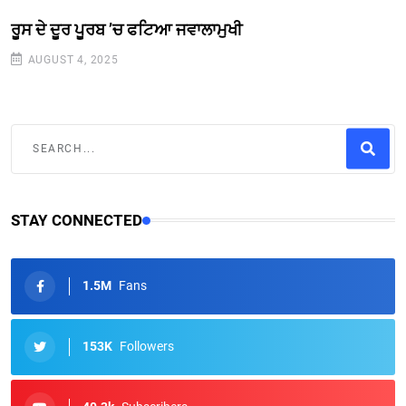
ਰੂਸ ਦੇ ਦੂਰ ਪੂਰਬ ’ਚ ਫਟਿਆ ਜਵਾਲਾਮੁਖੀ
AUGUST 4, 2025
STAY CONNECTED
1.5M
Fans
153K
Followers