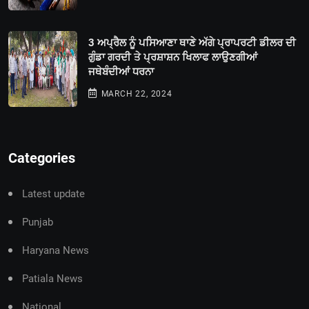
3 ਅਪ੍ਰੈਲ ਨੂੰ ਪਸਿਆਣਾ ਥਾਣੇ ਅੱਗੇ ਪ੍ਰਾਪਰਟੀ ਡੀਲਰ ਦੀ
ਗੁੰਡਾ ਗਰਦੀ ਤੇ ਪ੍ਰਸ਼ਾਸ਼ਨ ਖਿਲਾਫ ਲਾਉਣਗੀਆਂ
ਜਥੇਬੰਦੀਆਂ ਧਰਨਾ
MARCH 22, 2024
Categories
Latest update
Punjab
Haryana News
Patiala News
National