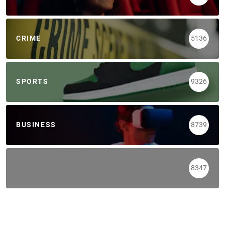
CRIME
5136
SPORTS
9326
BUSINESS
8739
8347