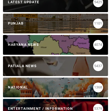
LATEST UPDATE
5425
PUNJAB
1101
HARYANA NEWS
4074
PATIALA NEWS
5437
NATIONAL
1368
ENTERTAINMENT / INFORMATION
5379