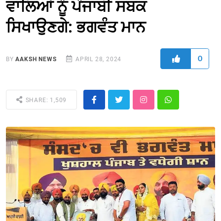
ਵਾਲਿਆਂ ਨੂੰ ਪੰਜਾਬੀ ਸਬਕ
ਸਿਖਾਉਣਗੇ: ਭਗਵੰਤ ਮਾਨ
0
BY
AAKSH NEWS
APRIL 28, 2024
SHARE: 1,509