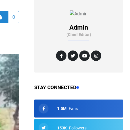
0
Admin
(Chief Editor)
STAY CONNECTED
1.5M
Fans
153K
Followers