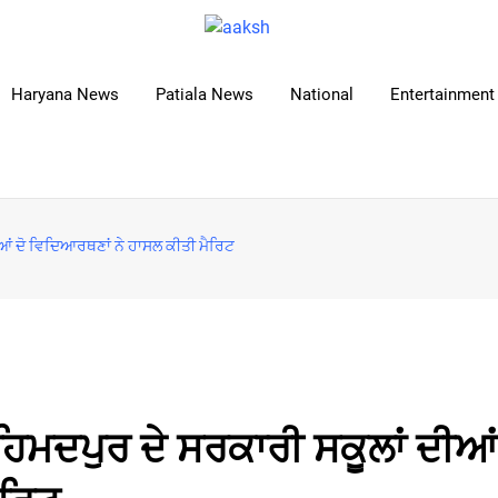
Haryana News
Patiala News
National
Entertainment 
ਆਂ ਦੋ ਵਿਦਿਆਰਥਣਾਂ ਨੇ ਹਾਸਲ ਕੀਤੀ ਮੈਰਿਟ
ਿਮਦਪੁਰ ਦੇ ਸਰਕਾਰੀ ਸਕੂਲਾਂ ਦੀਆਂ