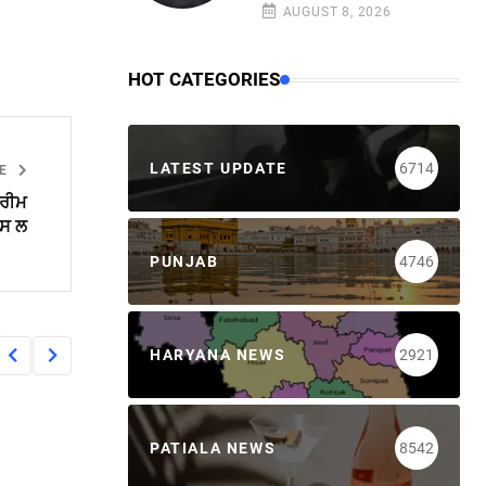
AUGUST 8, 2026
HOT CATEGORIES
LATEST UPDATE
6714
LE
ਪਰੀਮ
ਪਸ ਲ
PUNJAB
4746
HARYANA NEWS
2921
PATIALA NEWS
8542