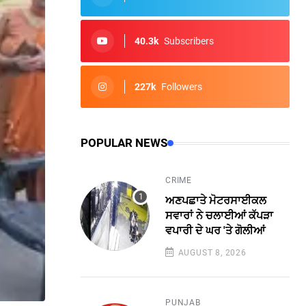
40.3k
Subscribers
227k
Followers
POPULAR NEWS
CRIME
ਅਣਪਛਾਤੇ ਮੋਟਰਸਾਈਕਲ
ਸਵਾਰਾਂ ਨੇ ਚਲਾਈਆਂ ਕੱਪੜਾ
ਵਪਾਰੀ ਦੇ ਘਰ 'ਤੇ ਗੋਲੀਆਂ
AUGUST 8, 2026
PUNJAB