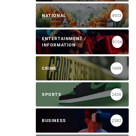
NATIONAL
4933
ENTERTAINMENT /
9154
INFORMATION
CRIME
1699
SPORTS
2436
BUSINESS
2382