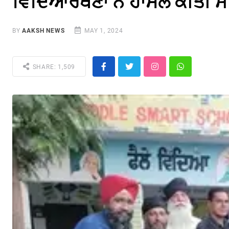
ਵਿਦਿਆਰਥਣਾਂ ਨੇ ਹਾਸਲ ਕੀਤੀ ਮ
BY
AAKSH NEWS
MAY 1, 2024
SHARE: 1,509