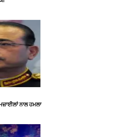
ਮਕੀ
ਮਿਜ਼ਾਈਲਾਂ ਨਾਲ ਹਮਲਾ