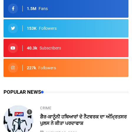
1.5M
Fans
153K
Followers
40.3k
Subscribers
227k
Followers
POPULAR NEWS
CRIME
ਗੈਰ-ਕਾਨੂੰਨੀ ਹਥਿਆਰਾਂ ਦੇ ਨੈਟਵਰਕ ਦਾ ਅੰਮ੍ਰਿਤਸਰ
ਪੁਲਸ ਨੇ ਕੀਤਾ ਪਰਦਾਫਾਸ਼