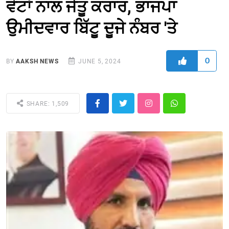
ਵੋਟਾਂ ਨਾਲ ਜੇਤੂ ਕਰਾਰ, ਭਾਜਪਾ
ਉਮੀਦਵਾਰ ਬਿੱਟੂ ਦੂਜੇ ਨੰਬਰ 'ਤੇ
0
BY
AAKSH NEWS
JUNE 5, 2024
SHARE: 1,509