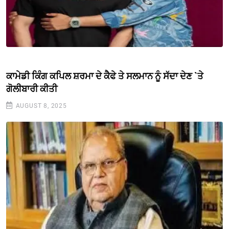
ਕਾਮੇਡੀ ਕਿੰਗ ਕਪਿਲ ਸ਼ਰਮਾ ਦੇ ਕੈਫੇ ਤੇ ਸਲਮਾਨ ਨੂੰ ਸੱਦਾ ਦੇਣ `ਤੇ
ਗੋਲੀਬਾਰੀ ਕੀਤੀ
AUGUST 8, 2025