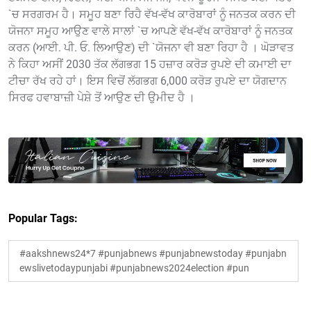
`ਚ ਸਰਗਰਮ ਹੈ। ਸਮੂਹ ਬਣਾ ਰਿਹੈ ਵੱਖ-ਵੱਖ ਕਾਰੋਬਾਰਾਂ ਨੂੰ ਜਨਤਕ ਕਰਨ ਦੀ
ਯੋਜਨਾ ਸਮੂਹ ਆਉਣ ਵਾਲੇ ਸਾਲਾਂ `ਚ ਆਪਣੇ ਵੱਖ-ਵੱਖ ਕਾਰੋਬਾਰਾਂ ਨੂੰ ਜਨਤਕ
ਕਰਨ (ਆਈ. ਪੀ. ਓ. ਲਿਆਉਣ) ਦੀ `ਯੋਜਨਾ ਵੀ ਬਣਾ ਰਿਹਾ ਹੈ । ਘੋੜਾਵਤ
ਨੇ ਕਿਹਾ ਅਸੀਂ 2030 ਤੱਕ ਲੱਗਭਗ 15 ਹਜ਼ਾਰ ਕਰੋੜ ਰੁਪਏ ਦੀ ਕਮਾਈ ਦਾ
ਟੀਚਾ ਰੱਖ ਰਹੇ ਹਾਂ। ਇਸ ਵਿਚੋਂ ਲੱਗਭਗ 6,000 ਕਰੋੜ ਰੁਪਏ ਦਾ ਯੋਗਦਾਨ
ਸਿਰਫ ਹਵਾਬਾਜ਼ੀ ਪੇਸ਼ੇ ਤੋਂ ਆਉਣ ਦੀ ਉਮੀਦ ਹੈ ।
Popular Tags:
#aakshnews24*7 #punjabnews #punjabnewstoday #punjabn
ewslivetodaypunjabi #punjabnews2024election #pun