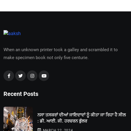
When an unknown printer took a galley and scrambled it to
make specimen book not only five centurie.
Recent Posts
ਨਸਾ ਤਸਕਰਾਂ ਦੀਆਂ ਜਾਇਦਾਦਾਂ ਨੂੰ ਕੀਤਾ ਜਾ ਰਿਹਾ ਹੈ ਸੀਲ
: ਡੀ. ਆਈ. ਜੀ. ਹਰਚਰਨ ਭੁੱਲਰ
MARCH 22, 2024