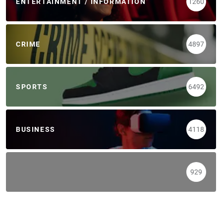
ENTERTAINMENT / INFORMATION
1260
CRIME
4897
SPORTS
6492
BUSINESS
4118
929