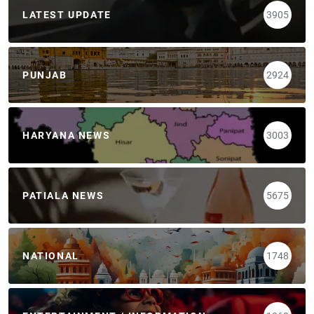
LATEST UPDATE
3905
PUNJAB
2924
HARYANA NEWS
3003
PATIALA NEWS
5675
NATIONAL
1748