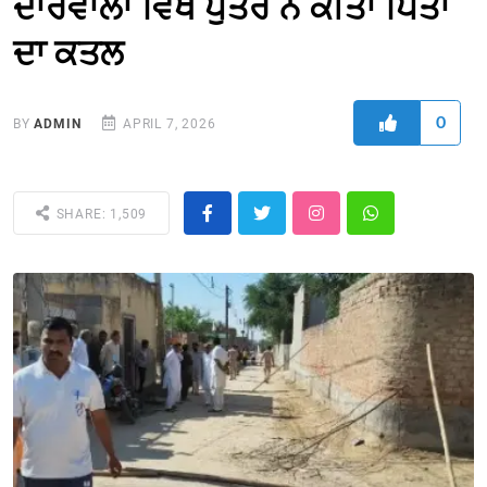
ਦਾਰੇਵਾਲਾ ਵਿਖੇ ਪੁੱਤਰ ਨੇ ਕੀਤਾ ਪਿਤਾ
ਦਾ ਕਤਲ
0
BY
ADMIN
APRIL 7, 2026
SHARE: 1,509