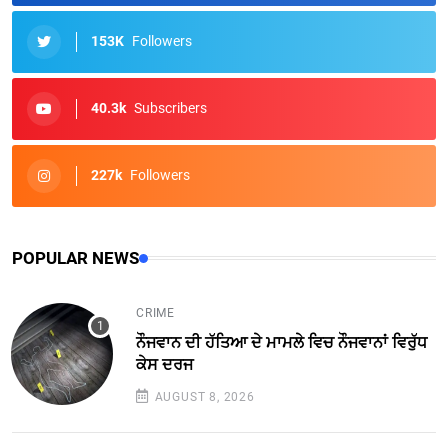
153K
Followers
40.3k
Subscribers
227k
Followers
POPULAR NEWS
CRIME
ਨੌਜਵਾਨ ਦੀ ਹੱਤਿਆ ਦੇ ਮਾਮਲੇ ਵਿਚ ਨੌਜਵਾਨਾਂ ਵਿਰੁੱਧ
ਕੇਸ ਦਰਜ
AUGUST 8, 2026