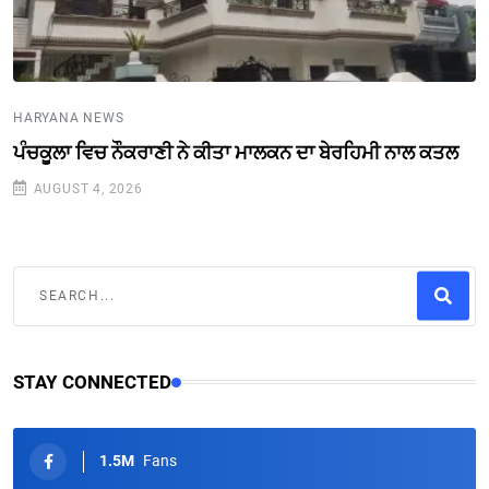
HARYANA NEWS
ਪੰਚਕੂਲਾ ਵਿਚ ਨੌਕਰਾਣੀ ਨੇ ਕੀਤਾ ਮਾਲਕਨ ਦਾ ਬੇਰਹਿਮੀ ਨਾਲ ਕਤਲ
AUGUST 4, 2026
STAY CONNECTED
1.5M
Fans