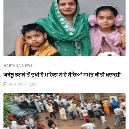
HARYANA NEWS
ਘਰੇਲੂ ਝਗੜੇ ਤੋਂ ਦੁਖੀ ਹੋ ਮਹਿਲਾ ਨੇ ਦੋ ਬੱਚਿਆਂ ਸਮੇਤ ਕੀਤੀ ਖੁਦਕੁਸ਼ੀ
AUGUST 7, 2026