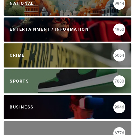
NATIONAL
9944
ENTERTAINMENT / INFORMATION
4960
CRIME
5664
SPORTS
7080
BUSINESS
9946
6776