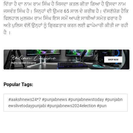
ਦਿੱਤਾ ਹੈ ਦਾ ਨਾਮ ਰਾਮ ਸਿੰਘ ਹੈ ਜਿਸਦਾ ਕਤਲ ਕੀਤਾ ਗਿਆ ਹੈ ਉਸਦਾ ਨਾਮ
ਜਸਵੰਤ ਸਿੰਘ ਹੈ। ਜਿਨ੍ਹਾਂ ਦੀ ਉਮਰ 65 ਸਾਲ ਦੇ ਕਰੀਬ ਹੈ। ਦੱਸਣੱਯੋਗ ਹੈਕਿ
ਫਿਲਹਾਲ ਮੁਲਜ਼ਮ ਰਾਮ ਸਿੰਘ ਇਸ ਸਮੇਂ ਆਪਣੇ ਸਾਥੀਆਂ ਸਮੇਤ ਫਰਾਰ ਹੈ
ਅਤੇ ਪੁਲਿਸ ਵੱਲੋਂ ਉਨ੍ਹਾਂ ਨੂੰ ਗ੍ਰਿਫ਼ਤਾਰ ਕਰਨ ਲਈ ਛਾਪੇਮਾਰੀ ਕੀਤੀ ਜਾ ਰਹੀ
ਹੈ ।
Popular Tags:
#aakshnews24*7 #punjabnews #punjabnewstoday #punjabn
ewslivetodaypunjabi #punjabnews2024election #pun